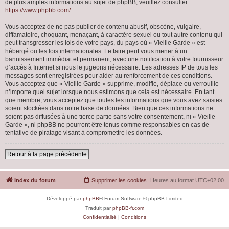
de plus amples informations au sujet de phpBB, veuillez consulter :
https://www.phpbb.com/
.
Vous acceptez de ne pas publier de contenu abusif, obscène, vulgaire,
diffamatoire, choquant, menaçant, à caractère sexuel ou tout autre contenu qui
peut transgresser les lois de votre pays, du pays où « Vieille Garde » est
hébergé ou les lois internationales. Le faire peut vous mener à un
bannissement immédiat et permanent, avec une notification à votre fournisseur
d’accès à Internet si nous le jugeons nécessaire. Les adresses IP de tous les
messages sont enregistrées pour aider au renforcement de ces conditions.
Vous acceptez que « Vieille Garde » supprime, modifie, déplace ou verrouille
n’importe quel sujet lorsque nous estimons que cela est nécessaire. En tant
que membre, vous acceptez que toutes les informations que vous avez saisies
soient stockées dans notre base de données. Bien que ces informations ne
soient pas diffusées à une tierce partie sans votre consentement, ni « Vieille
Garde », ni phpBB ne pourront être tenus comme responsables en cas de
tentative de piratage visant à compromettre les données.
Retour à la page précédente
Index du forum
Supprimer les cookies
Heures au format
UTC+02:00
Développé par
phpBB
® Forum Software © phpBB Limited
Traduit par
phpBB-fr.com
Confidentialité
|
Conditions