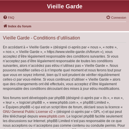
Vieille Garde
FAQ
Connexion
Index du forum
Vieille Garde - Conditions d’utilisation
En accédant à « Vieille Garde » (désigné ci-après par « nous », « notre »,
« nos », « Vieille Garde », « https://www.vieille-garde.ch/forum »), vous
acceptez d’être légalement responsable des conditions suivantes. Si vous
n’acceptez pas d’être légalement responsable de toutes les conditions
suivantes, alors n’accédez pas et/ou n’utilisez pas « Vieille Garde ». Nous
pouvons modifier celles-ci à n’importe quel moment et nous ferons tout pour
que vous en soyez informé, bien qu’il soit prudent de vérifier régulièrement
celles-ci par vous-même. Si vous continuez d’utiliser « Vieille Garde » alors
que des changements ont été effectués, vous acceptez d’être légalement
responsable des conditions découlant des mises à jour et/ou modifications.
Nos forums sont développés par phpBB (désigné ci-après par « ils », « eux »,
« leur », « logiciel phpBB », « www.phpbb.com », « phpBB Limited »,
« Équipes phpBB ») qui est un script libre de forum, déclaré sous la licence «
GNU General Public License v2
» (désigné ci-après par « GPL ») et qui peut
être téléchargé depuis
www.phpbb.com
. Le logiciel phpBB facilite seulement
les discussions sur Internet. phpBB Limited n’est pas responsable de ce que
nous acceptons ou n’acceptons pas comme contenu ou conduite permis. Pour