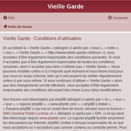
Vieille Garde
FAQ
Connexion
Index du forum
Vieille Garde - Conditions d’utilisation
En accédant à « Vieille Garde » (désigné ci-après par « nous », « notre »,
« nos », « Vieille Garde », « https://www.vieille-garde.ch/forum »), vous
acceptez d’être légalement responsable des conditions suivantes. Si vous
n’acceptez pas d’être légalement responsable de toutes les conditions
suivantes, alors n’accédez pas et/ou n’utilisez pas « Vieille Garde ». Nous
pouvons modifier celles-ci à n’importe quel moment et nous ferons tout pour
que vous en soyez informé, bien qu’il soit prudent de vérifier régulièrement
celles-ci par vous-même. Si vous continuez d’utiliser « Vieille Garde » alors
que des changements ont été effectués, vous acceptez d’être légalement
responsable des conditions découlant des mises à jour et/ou modifications.
Nos forums sont développés par phpBB (désigné ci-après par « ils », « eux »,
« leur », « logiciel phpBB », « www.phpbb.com », « phpBB Limited »,
« Équipes phpBB ») qui est un script libre de forum, déclaré sous la licence «
GNU General Public License v2
» (désigné ci-après par « GPL ») et qui peut
être téléchargé depuis
www.phpbb.com
. Le logiciel phpBB facilite seulement
les discussions sur Internet. phpBB Limited n’est pas responsable de ce que
nous acceptons ou n’acceptons pas comme contenu ou conduite permis. Pour