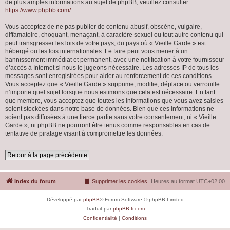
de plus amples informations au sujet de phpBB, veuillez consulter :
https://www.phpbb.com/
.
Vous acceptez de ne pas publier de contenu abusif, obscène, vulgaire,
diffamatoire, choquant, menaçant, à caractère sexuel ou tout autre contenu qui
peut transgresser les lois de votre pays, du pays où « Vieille Garde » est
hébergé ou les lois internationales. Le faire peut vous mener à un
bannissement immédiat et permanent, avec une notification à votre fournisseur
d’accès à Internet si nous le jugeons nécessaire. Les adresses IP de tous les
messages sont enregistrées pour aider au renforcement de ces conditions.
Vous acceptez que « Vieille Garde » supprime, modifie, déplace ou verrouille
n’importe quel sujet lorsque nous estimons que cela est nécessaire. En tant
que membre, vous acceptez que toutes les informations que vous avez saisies
soient stockées dans notre base de données. Bien que ces informations ne
soient pas diffusées à une tierce partie sans votre consentement, ni « Vieille
Garde », ni phpBB ne pourront être tenus comme responsables en cas de
tentative de piratage visant à compromettre les données.
Retour à la page précédente
Index du forum
Supprimer les cookies
Heures au format
UTC+02:00
Développé par
phpBB
® Forum Software © phpBB Limited
Traduit par
phpBB-fr.com
Confidentialité
|
Conditions