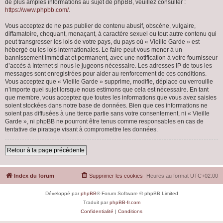
de plus amples informations au sujet de phpBB, veuillez consulter :
https://www.phpbb.com/
.
Vous acceptez de ne pas publier de contenu abusif, obscène, vulgaire,
diffamatoire, choquant, menaçant, à caractère sexuel ou tout autre contenu qui
peut transgresser les lois de votre pays, du pays où « Vieille Garde » est
hébergé ou les lois internationales. Le faire peut vous mener à un
bannissement immédiat et permanent, avec une notification à votre fournisseur
d’accès à Internet si nous le jugeons nécessaire. Les adresses IP de tous les
messages sont enregistrées pour aider au renforcement de ces conditions.
Vous acceptez que « Vieille Garde » supprime, modifie, déplace ou verrouille
n’importe quel sujet lorsque nous estimons que cela est nécessaire. En tant
que membre, vous acceptez que toutes les informations que vous avez saisies
soient stockées dans notre base de données. Bien que ces informations ne
soient pas diffusées à une tierce partie sans votre consentement, ni « Vieille
Garde », ni phpBB ne pourront être tenus comme responsables en cas de
tentative de piratage visant à compromettre les données.
Retour à la page précédente
Index du forum
Supprimer les cookies
Heures au format
UTC+02:00
Développé par
phpBB
® Forum Software © phpBB Limited
Traduit par
phpBB-fr.com
Confidentialité
|
Conditions