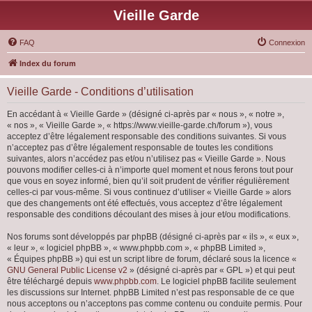
Vieille Garde
FAQ
Connexion
Index du forum
Vieille Garde - Conditions d’utilisation
En accédant à « Vieille Garde » (désigné ci-après par « nous », « notre »,
« nos », « Vieille Garde », « https://www.vieille-garde.ch/forum »), vous
acceptez d’être légalement responsable des conditions suivantes. Si vous
n’acceptez pas d’être légalement responsable de toutes les conditions
suivantes, alors n’accédez pas et/ou n’utilisez pas « Vieille Garde ». Nous
pouvons modifier celles-ci à n’importe quel moment et nous ferons tout pour
que vous en soyez informé, bien qu’il soit prudent de vérifier régulièrement
celles-ci par vous-même. Si vous continuez d’utiliser « Vieille Garde » alors
que des changements ont été effectués, vous acceptez d’être légalement
responsable des conditions découlant des mises à jour et/ou modifications.
Nos forums sont développés par phpBB (désigné ci-après par « ils », « eux »,
« leur », « logiciel phpBB », « www.phpbb.com », « phpBB Limited »,
« Équipes phpBB ») qui est un script libre de forum, déclaré sous la licence «
GNU General Public License v2
» (désigné ci-après par « GPL ») et qui peut
être téléchargé depuis
www.phpbb.com
. Le logiciel phpBB facilite seulement
les discussions sur Internet. phpBB Limited n’est pas responsable de ce que
nous acceptons ou n’acceptons pas comme contenu ou conduite permis. Pour