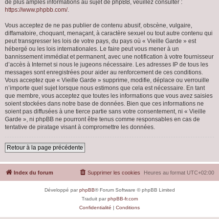
de plus amples informations au sujet de phpBB, veuillez consulter :
https://www.phpbb.com/
.
Vous acceptez de ne pas publier de contenu abusif, obscène, vulgaire,
diffamatoire, choquant, menaçant, à caractère sexuel ou tout autre contenu qui
peut transgresser les lois de votre pays, du pays où « Vieille Garde » est
hébergé ou les lois internationales. Le faire peut vous mener à un
bannissement immédiat et permanent, avec une notification à votre fournisseur
d’accès à Internet si nous le jugeons nécessaire. Les adresses IP de tous les
messages sont enregistrées pour aider au renforcement de ces conditions.
Vous acceptez que « Vieille Garde » supprime, modifie, déplace ou verrouille
n’importe quel sujet lorsque nous estimons que cela est nécessaire. En tant
que membre, vous acceptez que toutes les informations que vous avez saisies
soient stockées dans notre base de données. Bien que ces informations ne
soient pas diffusées à une tierce partie sans votre consentement, ni « Vieille
Garde », ni phpBB ne pourront être tenus comme responsables en cas de
tentative de piratage visant à compromettre les données.
Retour à la page précédente
Index du forum
Supprimer les cookies
Heures au format
UTC+02:00
Développé par
phpBB
® Forum Software © phpBB Limited
Traduit par
phpBB-fr.com
Confidentialité
|
Conditions