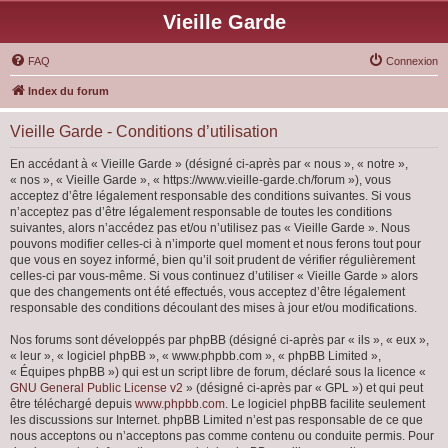
Vieille Garde
FAQ
Connexion
Index du forum
Vieille Garde - Conditions d’utilisation
En accédant à « Vieille Garde » (désigné ci-après par « nous », « notre »,
« nos », « Vieille Garde », « https://www.vieille-garde.ch/forum »), vous
acceptez d’être légalement responsable des conditions suivantes. Si vous
n’acceptez pas d’être légalement responsable de toutes les conditions
suivantes, alors n’accédez pas et/ou n’utilisez pas « Vieille Garde ». Nous
pouvons modifier celles-ci à n’importe quel moment et nous ferons tout pour
que vous en soyez informé, bien qu’il soit prudent de vérifier régulièrement
celles-ci par vous-même. Si vous continuez d’utiliser « Vieille Garde » alors
que des changements ont été effectués, vous acceptez d’être légalement
responsable des conditions découlant des mises à jour et/ou modifications.
Nos forums sont développés par phpBB (désigné ci-après par « ils », « eux »,
« leur », « logiciel phpBB », « www.phpbb.com », « phpBB Limited »,
« Équipes phpBB ») qui est un script libre de forum, déclaré sous la licence «
GNU General Public License v2
» (désigné ci-après par « GPL ») et qui peut
être téléchargé depuis
www.phpbb.com
. Le logiciel phpBB facilite seulement
les discussions sur Internet. phpBB Limited n’est pas responsable de ce que
nous acceptons ou n’acceptons pas comme contenu ou conduite permis. Pour