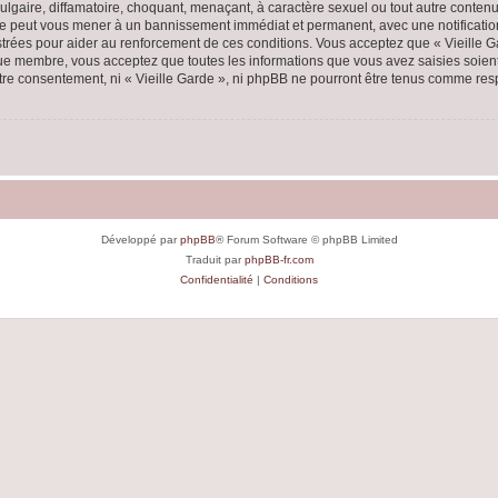
lgaire, diffamatoire, choquant, menaçant, à caractère sexuel ou tout autre contenu 
aire peut vous mener à un bannissement immédiat et permanent, avec une notification
rées pour aider au renforcement de ces conditions. Vous acceptez que « Vieille Ga
que membre, vous acceptez que toutes les informations que vous avez saisies soie
votre consentement, ni « Vieille Garde », ni phpBB ne pourront être tenus comme res
Développé par
phpBB
® Forum Software © phpBB Limited
Traduit par
phpBB-fr.com
Confidentialité
|
Conditions