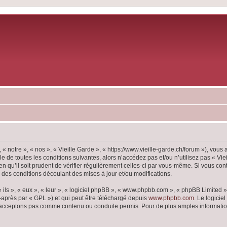
 « notre », « nos », « Vieille Garde », « https://www.vieille-garde.ch/forum »), vou
 de toutes les conditions suivantes, alors n’accédez pas et/ou n’utilisez pas « Vie
 qu’il soit prudent de vérifier régulièrement celles-ci par vous-même. Si vous con
 des conditions découlant des mises à jour et/ou modifications.
ls », « eux », « leur », « logiciel phpBB », « www.phpbb.com », « phpBB Limited »,
-après par « GPL ») et qui peut être téléchargé depuis
www.phpbb.com
. Le logicie
acceptons pas comme contenu ou conduite permis. Pour de plus amples informations