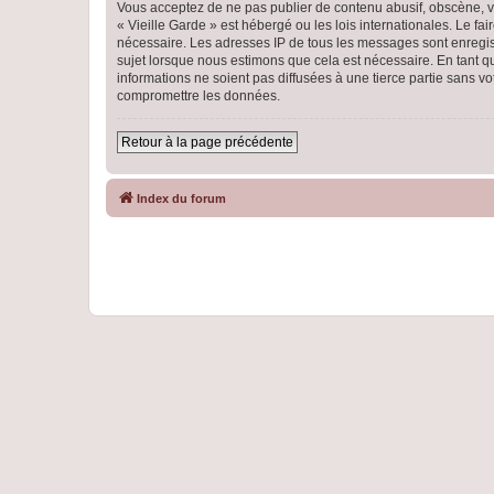
Vous acceptez de ne pas publier de contenu abusif, obscène, vu
« Vieille Garde » est hébergé ou les lois internationales. Le f
nécessaire. Les adresses IP de tous les messages sont enregist
sujet lorsque nous estimons que cela est nécessaire. En tant 
informations ne soient pas diffusées à une tierce partie sans 
compromettre les données.
Retour à la page précédente
Index du forum