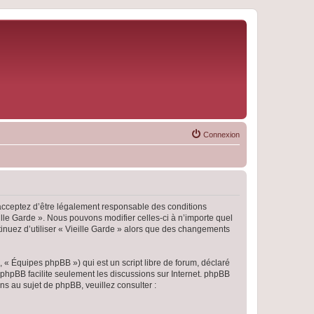
Connexion
s acceptez d’être légalement responsable des conditions
ille Garde ». Nous pouvons modifier celles-ci à n’importe quel
tinuez d’utiliser « Vieille Garde » alors que des changements
 « Équipes phpBB ») qui est un script libre de forum, déclaré
l phpBB facilite seulement les discussions sur Internet. phpBB
 au sujet de phpBB, veuillez consulter :