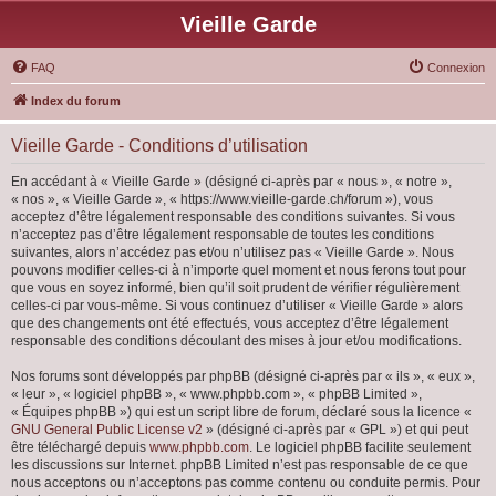
Vieille Garde
FAQ
Connexion
Index du forum
Vieille Garde - Conditions d’utilisation
En accédant à « Vieille Garde » (désigné ci-après par « nous », « notre »,
« nos », « Vieille Garde », « https://www.vieille-garde.ch/forum »), vous
acceptez d’être légalement responsable des conditions suivantes. Si vous
n’acceptez pas d’être légalement responsable de toutes les conditions
suivantes, alors n’accédez pas et/ou n’utilisez pas « Vieille Garde ». Nous
pouvons modifier celles-ci à n’importe quel moment et nous ferons tout pour
que vous en soyez informé, bien qu’il soit prudent de vérifier régulièrement
celles-ci par vous-même. Si vous continuez d’utiliser « Vieille Garde » alors
que des changements ont été effectués, vous acceptez d’être légalement
responsable des conditions découlant des mises à jour et/ou modifications.
Nos forums sont développés par phpBB (désigné ci-après par « ils », « eux »,
« leur », « logiciel phpBB », « www.phpbb.com », « phpBB Limited »,
« Équipes phpBB ») qui est un script libre de forum, déclaré sous la licence «
GNU General Public License v2
» (désigné ci-après par « GPL ») et qui peut
être téléchargé depuis
www.phpbb.com
. Le logiciel phpBB facilite seulement
les discussions sur Internet. phpBB Limited n’est pas responsable de ce que
nous acceptons ou n’acceptons pas comme contenu ou conduite permis. Pour