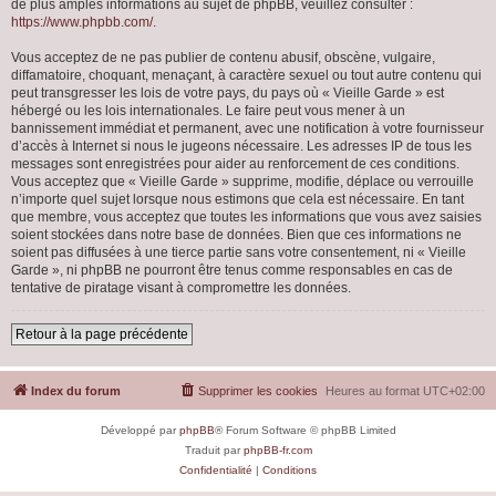
de plus amples informations au sujet de phpBB, veuillez consulter :
https://www.phpbb.com/
.
Vous acceptez de ne pas publier de contenu abusif, obscène, vulgaire,
diffamatoire, choquant, menaçant, à caractère sexuel ou tout autre contenu qui
peut transgresser les lois de votre pays, du pays où « Vieille Garde » est
hébergé ou les lois internationales. Le faire peut vous mener à un
bannissement immédiat et permanent, avec une notification à votre fournisseur
d’accès à Internet si nous le jugeons nécessaire. Les adresses IP de tous les
messages sont enregistrées pour aider au renforcement de ces conditions.
Vous acceptez que « Vieille Garde » supprime, modifie, déplace ou verrouille
n’importe quel sujet lorsque nous estimons que cela est nécessaire. En tant
que membre, vous acceptez que toutes les informations que vous avez saisies
soient stockées dans notre base de données. Bien que ces informations ne
soient pas diffusées à une tierce partie sans votre consentement, ni « Vieille
Garde », ni phpBB ne pourront être tenus comme responsables en cas de
tentative de piratage visant à compromettre les données.
Retour à la page précédente
Index du forum
Supprimer les cookies
Heures au format
UTC+02:00
Développé par
phpBB
® Forum Software © phpBB Limited
Traduit par
phpBB-fr.com
Confidentialité
|
Conditions