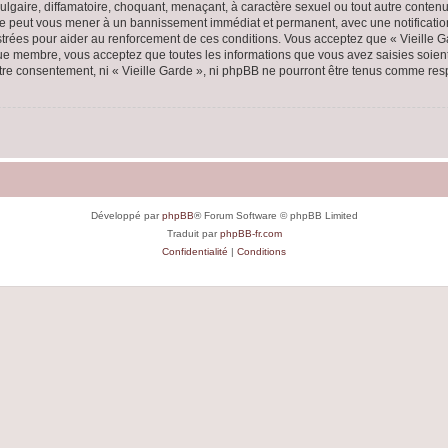
lgaire, diffamatoire, choquant, menaçant, à caractère sexuel ou tout autre contenu 
aire peut vous mener à un bannissement immédiat et permanent, avec une notification
rées pour aider au renforcement de ces conditions. Vous acceptez que « Vieille Ga
que membre, vous acceptez que toutes les informations que vous avez saisies soie
votre consentement, ni « Vieille Garde », ni phpBB ne pourront être tenus comme res
Développé par
phpBB
® Forum Software © phpBB Limited
Traduit par
phpBB-fr.com
Confidentialité
|
Conditions