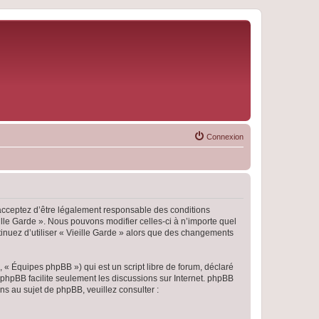
Connexion
s acceptez d’être légalement responsable des conditions
ille Garde ». Nous pouvons modifier celles-ci à n’importe quel
tinuez d’utiliser « Vieille Garde » alors que des changements
 « Équipes phpBB ») qui est un script libre de forum, déclaré
l phpBB facilite seulement les discussions sur Internet. phpBB
 au sujet de phpBB, veuillez consulter :