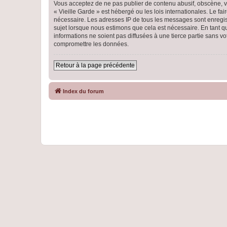
Vous acceptez de ne pas publier de contenu abusif, obscène, vu
« Vieille Garde » est hébergé ou les lois internationales. Le f
nécessaire. Les adresses IP de tous les messages sont enregist
sujet lorsque nous estimons que cela est nécessaire. En tant 
informations ne soient pas diffusées à une tierce partie sans 
compromettre les données.
Retour à la page précédente
Index du forum