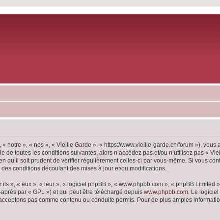
 « notre », « nos », « Vieille Garde », « https://www.vieille-garde.ch/forum »), vou
 de toutes les conditions suivantes, alors n’accédez pas et/ou n’utilisez pas « Vie
 qu’il soit prudent de vérifier régulièrement celles-ci par vous-même. Si vous con
 des conditions découlant des mises à jour et/ou modifications.
ls », « eux », « leur », « logiciel phpBB », « www.phpbb.com », « phpBB Limited »,
-après par « GPL ») et qui peut être téléchargé depuis
www.phpbb.com
. Le logicie
acceptons pas comme contenu ou conduite permis. Pour de plus amples informations