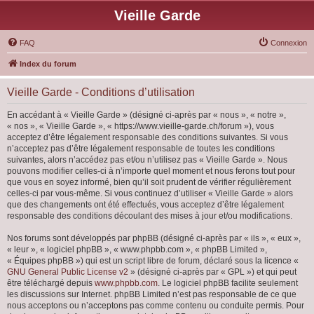
Vieille Garde
FAQ
Connexion
Index du forum
Vieille Garde - Conditions d’utilisation
En accédant à « Vieille Garde » (désigné ci-après par « nous », « notre »,
« nos », « Vieille Garde », « https://www.vieille-garde.ch/forum »), vous
acceptez d’être légalement responsable des conditions suivantes. Si vous
n’acceptez pas d’être légalement responsable de toutes les conditions
suivantes, alors n’accédez pas et/ou n’utilisez pas « Vieille Garde ». Nous
pouvons modifier celles-ci à n’importe quel moment et nous ferons tout pour
que vous en soyez informé, bien qu’il soit prudent de vérifier régulièrement
celles-ci par vous-même. Si vous continuez d’utiliser « Vieille Garde » alors
que des changements ont été effectués, vous acceptez d’être légalement
responsable des conditions découlant des mises à jour et/ou modifications.
Nos forums sont développés par phpBB (désigné ci-après par « ils », « eux »,
« leur », « logiciel phpBB », « www.phpbb.com », « phpBB Limited »,
« Équipes phpBB ») qui est un script libre de forum, déclaré sous la licence «
GNU General Public License v2
» (désigné ci-après par « GPL ») et qui peut
être téléchargé depuis
www.phpbb.com
. Le logiciel phpBB facilite seulement
les discussions sur Internet. phpBB Limited n’est pas responsable de ce que
nous acceptons ou n’acceptons pas comme contenu ou conduite permis. Pour