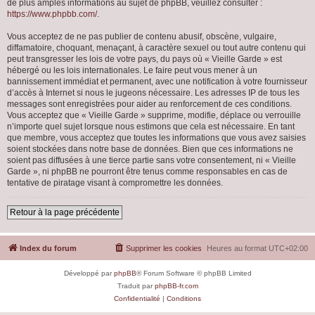
de plus amples informations au sujet de phpBB, veuillez consulter :
https://www.phpbb.com/
.
Vous acceptez de ne pas publier de contenu abusif, obscène, vulgaire,
diffamatoire, choquant, menaçant, à caractère sexuel ou tout autre contenu qui
peut transgresser les lois de votre pays, du pays où « Vieille Garde » est
hébergé ou les lois internationales. Le faire peut vous mener à un
bannissement immédiat et permanent, avec une notification à votre fournisseur
d’accès à Internet si nous le jugeons nécessaire. Les adresses IP de tous les
messages sont enregistrées pour aider au renforcement de ces conditions.
Vous acceptez que « Vieille Garde » supprime, modifie, déplace ou verrouille
n’importe quel sujet lorsque nous estimons que cela est nécessaire. En tant
que membre, vous acceptez que toutes les informations que vous avez saisies
soient stockées dans notre base de données. Bien que ces informations ne
soient pas diffusées à une tierce partie sans votre consentement, ni « Vieille
Garde », ni phpBB ne pourront être tenus comme responsables en cas de
tentative de piratage visant à compromettre les données.
Retour à la page précédente
Index du forum
Supprimer les cookies
Heures au format
UTC+02:00
Développé par
phpBB
® Forum Software © phpBB Limited
Traduit par
phpBB-fr.com
Confidentialité
|
Conditions