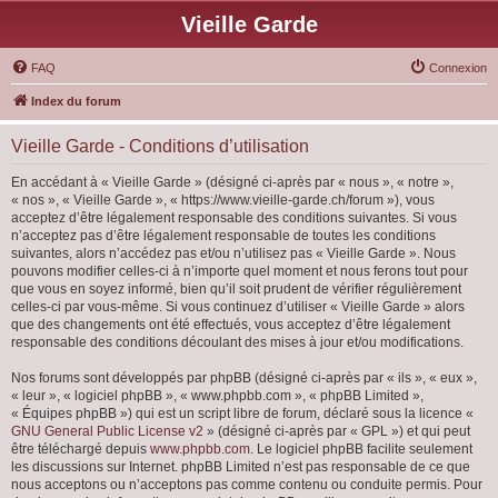
Vieille Garde
FAQ
Connexion
Index du forum
Vieille Garde - Conditions d’utilisation
En accédant à « Vieille Garde » (désigné ci-après par « nous », « notre »,
« nos », « Vieille Garde », « https://www.vieille-garde.ch/forum »), vous
acceptez d’être légalement responsable des conditions suivantes. Si vous
n’acceptez pas d’être légalement responsable de toutes les conditions
suivantes, alors n’accédez pas et/ou n’utilisez pas « Vieille Garde ». Nous
pouvons modifier celles-ci à n’importe quel moment et nous ferons tout pour
que vous en soyez informé, bien qu’il soit prudent de vérifier régulièrement
celles-ci par vous-même. Si vous continuez d’utiliser « Vieille Garde » alors
que des changements ont été effectués, vous acceptez d’être légalement
responsable des conditions découlant des mises à jour et/ou modifications.
Nos forums sont développés par phpBB (désigné ci-après par « ils », « eux »,
« leur », « logiciel phpBB », « www.phpbb.com », « phpBB Limited »,
« Équipes phpBB ») qui est un script libre de forum, déclaré sous la licence «
GNU General Public License v2
» (désigné ci-après par « GPL ») et qui peut
être téléchargé depuis
www.phpbb.com
. Le logiciel phpBB facilite seulement
les discussions sur Internet. phpBB Limited n’est pas responsable de ce que
nous acceptons ou n’acceptons pas comme contenu ou conduite permis. Pour