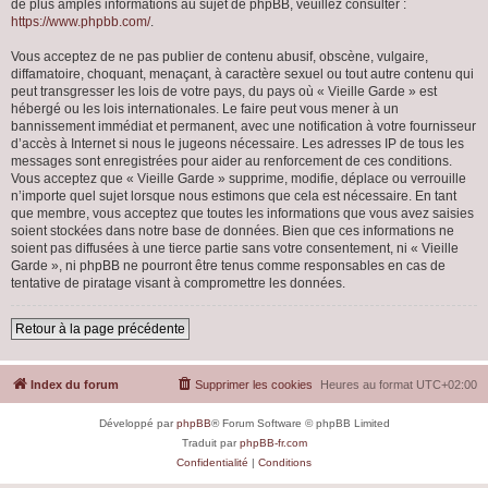
de plus amples informations au sujet de phpBB, veuillez consulter :
https://www.phpbb.com/
.
Vous acceptez de ne pas publier de contenu abusif, obscène, vulgaire,
diffamatoire, choquant, menaçant, à caractère sexuel ou tout autre contenu qui
peut transgresser les lois de votre pays, du pays où « Vieille Garde » est
hébergé ou les lois internationales. Le faire peut vous mener à un
bannissement immédiat et permanent, avec une notification à votre fournisseur
d’accès à Internet si nous le jugeons nécessaire. Les adresses IP de tous les
messages sont enregistrées pour aider au renforcement de ces conditions.
Vous acceptez que « Vieille Garde » supprime, modifie, déplace ou verrouille
n’importe quel sujet lorsque nous estimons que cela est nécessaire. En tant
que membre, vous acceptez que toutes les informations que vous avez saisies
soient stockées dans notre base de données. Bien que ces informations ne
soient pas diffusées à une tierce partie sans votre consentement, ni « Vieille
Garde », ni phpBB ne pourront être tenus comme responsables en cas de
tentative de piratage visant à compromettre les données.
Retour à la page précédente
Index du forum
Supprimer les cookies
Heures au format
UTC+02:00
Développé par
phpBB
® Forum Software © phpBB Limited
Traduit par
phpBB-fr.com
Confidentialité
|
Conditions