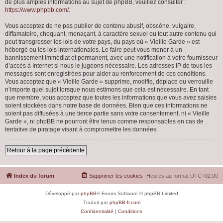
de plus amples informations au sujet de phpBB, veuillez consulter :
https://www.phpbb.com/
.
Vous acceptez de ne pas publier de contenu abusif, obscène, vulgaire,
diffamatoire, choquant, menaçant, à caractère sexuel ou tout autre contenu qui
peut transgresser les lois de votre pays, du pays où « Vieille Garde » est
hébergé ou les lois internationales. Le faire peut vous mener à un
bannissement immédiat et permanent, avec une notification à votre fournisseur
d’accès à Internet si nous le jugeons nécessaire. Les adresses IP de tous les
messages sont enregistrées pour aider au renforcement de ces conditions.
Vous acceptez que « Vieille Garde » supprime, modifie, déplace ou verrouille
n’importe quel sujet lorsque nous estimons que cela est nécessaire. En tant
que membre, vous acceptez que toutes les informations que vous avez saisies
soient stockées dans notre base de données. Bien que ces informations ne
soient pas diffusées à une tierce partie sans votre consentement, ni « Vieille
Garde », ni phpBB ne pourront être tenus comme responsables en cas de
tentative de piratage visant à compromettre les données.
Retour à la page précédente
Index du forum
Supprimer les cookies
Heures au format
UTC+02:00
Développé par
phpBB
® Forum Software © phpBB Limited
Traduit par
phpBB-fr.com
Confidentialité
|
Conditions