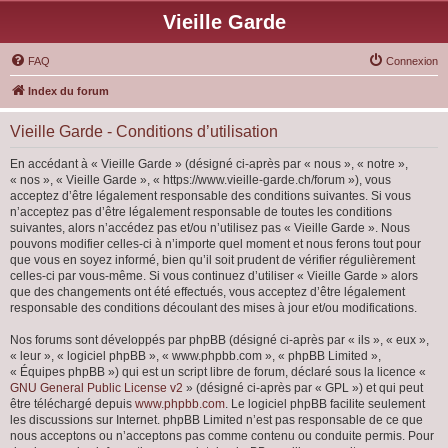
Vieille Garde
FAQ
Connexion
Index du forum
Vieille Garde - Conditions d’utilisation
En accédant à « Vieille Garde » (désigné ci-après par « nous », « notre »,
« nos », « Vieille Garde », « https://www.vieille-garde.ch/forum »), vous
acceptez d’être légalement responsable des conditions suivantes. Si vous
n’acceptez pas d’être légalement responsable de toutes les conditions
suivantes, alors n’accédez pas et/ou n’utilisez pas « Vieille Garde ». Nous
pouvons modifier celles-ci à n’importe quel moment et nous ferons tout pour
que vous en soyez informé, bien qu’il soit prudent de vérifier régulièrement
celles-ci par vous-même. Si vous continuez d’utiliser « Vieille Garde » alors
que des changements ont été effectués, vous acceptez d’être légalement
responsable des conditions découlant des mises à jour et/ou modifications.
Nos forums sont développés par phpBB (désigné ci-après par « ils », « eux »,
« leur », « logiciel phpBB », « www.phpbb.com », « phpBB Limited »,
« Équipes phpBB ») qui est un script libre de forum, déclaré sous la licence «
GNU General Public License v2
» (désigné ci-après par « GPL ») et qui peut
être téléchargé depuis
www.phpbb.com
. Le logiciel phpBB facilite seulement
les discussions sur Internet. phpBB Limited n’est pas responsable de ce que
nous acceptons ou n’acceptons pas comme contenu ou conduite permis. Pour