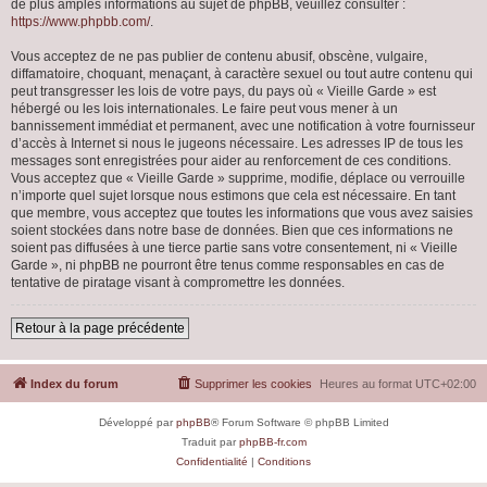
de plus amples informations au sujet de phpBB, veuillez consulter :
https://www.phpbb.com/
.
Vous acceptez de ne pas publier de contenu abusif, obscène, vulgaire,
diffamatoire, choquant, menaçant, à caractère sexuel ou tout autre contenu qui
peut transgresser les lois de votre pays, du pays où « Vieille Garde » est
hébergé ou les lois internationales. Le faire peut vous mener à un
bannissement immédiat et permanent, avec une notification à votre fournisseur
d’accès à Internet si nous le jugeons nécessaire. Les adresses IP de tous les
messages sont enregistrées pour aider au renforcement de ces conditions.
Vous acceptez que « Vieille Garde » supprime, modifie, déplace ou verrouille
n’importe quel sujet lorsque nous estimons que cela est nécessaire. En tant
que membre, vous acceptez que toutes les informations que vous avez saisies
soient stockées dans notre base de données. Bien que ces informations ne
soient pas diffusées à une tierce partie sans votre consentement, ni « Vieille
Garde », ni phpBB ne pourront être tenus comme responsables en cas de
tentative de piratage visant à compromettre les données.
Retour à la page précédente
Index du forum
Supprimer les cookies
Heures au format
UTC+02:00
Développé par
phpBB
® Forum Software © phpBB Limited
Traduit par
phpBB-fr.com
Confidentialité
|
Conditions