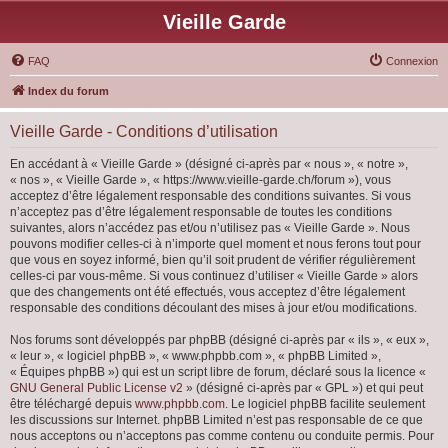
Vieille Garde
FAQ
Connexion
Index du forum
Vieille Garde - Conditions d’utilisation
En accédant à « Vieille Garde » (désigné ci-après par « nous », « notre »,
« nos », « Vieille Garde », « https://www.vieille-garde.ch/forum »), vous
acceptez d’être légalement responsable des conditions suivantes. Si vous
n’acceptez pas d’être légalement responsable de toutes les conditions
suivantes, alors n’accédez pas et/ou n’utilisez pas « Vieille Garde ». Nous
pouvons modifier celles-ci à n’importe quel moment et nous ferons tout pour
que vous en soyez informé, bien qu’il soit prudent de vérifier régulièrement
celles-ci par vous-même. Si vous continuez d’utiliser « Vieille Garde » alors
que des changements ont été effectués, vous acceptez d’être légalement
responsable des conditions découlant des mises à jour et/ou modifications.
Nos forums sont développés par phpBB (désigné ci-après par « ils », « eux »,
« leur », « logiciel phpBB », « www.phpbb.com », « phpBB Limited »,
« Équipes phpBB ») qui est un script libre de forum, déclaré sous la licence «
GNU General Public License v2
» (désigné ci-après par « GPL ») et qui peut
être téléchargé depuis
www.phpbb.com
. Le logiciel phpBB facilite seulement
les discussions sur Internet. phpBB Limited n’est pas responsable de ce que
nous acceptons ou n’acceptons pas comme contenu ou conduite permis. Pour