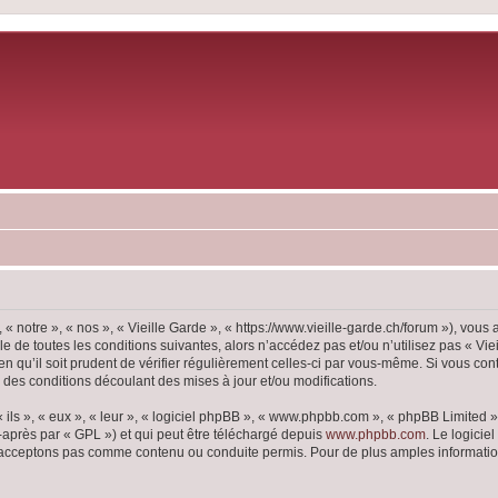
 « notre », « nos », « Vieille Garde », « https://www.vieille-garde.ch/forum »), vou
 de toutes les conditions suivantes, alors n’accédez pas et/ou n’utilisez pas « Vie
 qu’il soit prudent de vérifier régulièrement celles-ci par vous-même. Si vous con
 des conditions découlant des mises à jour et/ou modifications.
ls », « eux », « leur », « logiciel phpBB », « www.phpbb.com », « phpBB Limited »,
-après par « GPL ») et qui peut être téléchargé depuis
www.phpbb.com
. Le logicie
acceptons pas comme contenu ou conduite permis. Pour de plus amples informations