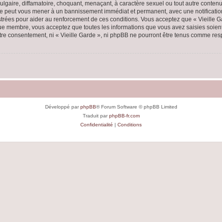
lgaire, diffamatoire, choquant, menaçant, à caractère sexuel ou tout autre contenu 
aire peut vous mener à un bannissement immédiat et permanent, avec une notification
rées pour aider au renforcement de ces conditions. Vous acceptez que « Vieille Ga
que membre, vous acceptez que toutes les informations que vous avez saisies soie
votre consentement, ni « Vieille Garde », ni phpBB ne pourront être tenus comme res
Développé par
phpBB
® Forum Software © phpBB Limited
Traduit par
phpBB-fr.com
Confidentialité
|
Conditions