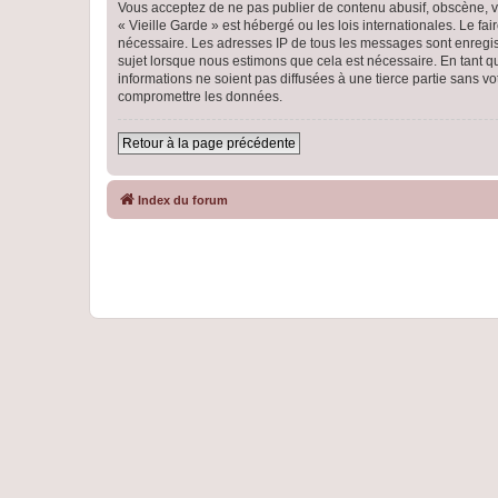
Vous acceptez de ne pas publier de contenu abusif, obscène, vu
« Vieille Garde » est hébergé ou les lois internationales. Le f
nécessaire. Les adresses IP de tous les messages sont enregist
sujet lorsque nous estimons que cela est nécessaire. En tant 
informations ne soient pas diffusées à une tierce partie sans 
compromettre les données.
Retour à la page précédente
Index du forum