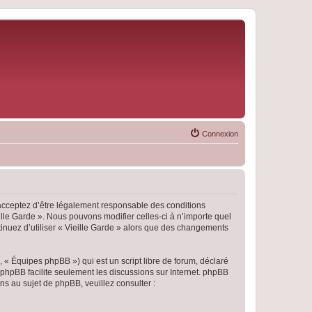
Connexion
s acceptez d’être légalement responsable des conditions
ille Garde ». Nous pouvons modifier celles-ci à n’importe quel
tinuez d’utiliser « Vieille Garde » alors que des changements
 « Équipes phpBB ») qui est un script libre de forum, déclaré
l phpBB facilite seulement les discussions sur Internet. phpBB
 au sujet de phpBB, veuillez consulter :