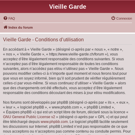
Vieille Garde
FAQ
Connexion
Index du forum
Vieille Garde - Conditions d’utilisation
En accédant à « Vieille Garde » (désigné ci-après par « nous », « notre »,
« nos », « Vieille Garde », « https://www.vieille-garde.ch/forum »), vous
acceptez d’être légalement responsable des conditions suivantes. Si vous
n’acceptez pas d’être légalement responsable de toutes les conditions
suivantes, alors n’accédez pas et/ou n’utilisez pas « Vieille Garde ». Nous
pouvons modifier celles-ci à n’importe quel moment et nous ferons tout pour
que vous en soyez informé, bien qu’il soit prudent de vérifier régulièrement
celles-ci par vous-même. Si vous continuez d’utiliser « Vieille Garde » alors
que des changements ont été effectués, vous acceptez d’être légalement
responsable des conditions découlant des mises à jour et/ou modifications.
Nos forums sont développés par phpBB (désigné ci-après par « ils », « eux »,
« leur », « logiciel phpBB », « www.phpbb.com », « phpBB Limited »,
« Équipes phpBB ») qui est un script libre de forum, déclaré sous la licence «
GNU General Public License v2
» (désigné ci-après par « GPL ») et qui peut
être téléchargé depuis
www.phpbb.com
. Le logiciel phpBB facilite seulement
les discussions sur Internet. phpBB Limited n’est pas responsable de ce que
nous acceptons ou n’acceptons pas comme contenu ou conduite permis. Pour