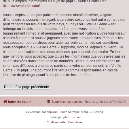
de plus amples informations au sujet de phpBB, veuillez consulter :
https://www.phpbb.com/
.
Vous acceptez de ne pas publier de contenu abusif, obscène, vulgaire,
diffamatoire, choquant, menaçant, à caractère sexuel ou tout autre contenu qui
peut transgresser les lois de votre pays, du pays où « Vieille Garde » est
hébergé ou les lois internationales. Le faire peut vous mener à un
bannissement immédiat et permanent, avec une notification à votre fournisseur
d’accès à Internet si nous le jugeons nécessaire. Les adresses IP de tous les
messages sont enregistrées pour aider au renforcement de ces conditions.
Vous acceptez que « Vieille Garde » supprime, modifie, déplace ou verrouille
n’importe quel sujet lorsque nous estimons que cela est nécessaire. En tant
que membre, vous acceptez que toutes les informations que vous avez saisies
soient stockées dans notre base de données. Bien que ces informations ne
soient pas diffusées à une tierce partie sans votre consentement, ni « Vieille
Garde », ni phpBB ne pourront être tenus comme responsables en cas de
tentative de piratage visant à compromettre les données.
Retour à la page précédente
Index du forum
Supprimer les cookies
Heures au format
UTC+02:00
Développé par
phpBB
® Forum Software © phpBB Limited
Traduit par
phpBB-fr.com
Confidentialité
|
Conditions