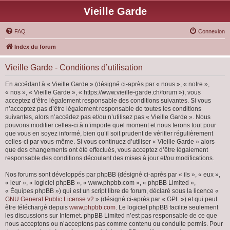
Vieille Garde
FAQ
Connexion
Index du forum
Vieille Garde - Conditions d’utilisation
En accédant à « Vieille Garde » (désigné ci-après par « nous », « notre »,
« nos », « Vieille Garde », « https://www.vieille-garde.ch/forum »), vous
acceptez d’être légalement responsable des conditions suivantes. Si vous
n’acceptez pas d’être légalement responsable de toutes les conditions
suivantes, alors n’accédez pas et/ou n’utilisez pas « Vieille Garde ». Nous
pouvons modifier celles-ci à n’importe quel moment et nous ferons tout pour
que vous en soyez informé, bien qu’il soit prudent de vérifier régulièrement
celles-ci par vous-même. Si vous continuez d’utiliser « Vieille Garde » alors
que des changements ont été effectués, vous acceptez d’être légalement
responsable des conditions découlant des mises à jour et/ou modifications.
Nos forums sont développés par phpBB (désigné ci-après par « ils », « eux »,
« leur », « logiciel phpBB », « www.phpbb.com », « phpBB Limited »,
« Équipes phpBB ») qui est un script libre de forum, déclaré sous la licence «
GNU General Public License v2
» (désigné ci-après par « GPL ») et qui peut
être téléchargé depuis
www.phpbb.com
. Le logiciel phpBB facilite seulement
les discussions sur Internet. phpBB Limited n’est pas responsable de ce que
nous acceptons ou n’acceptons pas comme contenu ou conduite permis. Pour