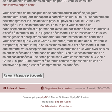
de plus amples informations au sujet de phpBB, veuillez consulter :
https://www.phpbb.com/
.
Vous acceptez de ne pas publier de contenu abusif, obscène, vulgaire,
diffamatoire, choquant, menaçant, à caractère sexuel ou tout autre contenu qui
peut transgresser les lois de votre pays, du pays où « Vieille Garde » est
hébergé ou les lois internationales. Le faire peut vous mener à un
bannissement immédiat et permanent, avec une notification à votre fournisseur
d’accès à Internet si nous le jugeons nécessaire. Les adresses IP de tous les
messages sont enregistrées pour aider au renforcement de ces conditions.
Vous acceptez que « Vieille Garde » supprime, modifie, déplace ou verrouille
n’importe quel sujet lorsque nous estimons que cela est nécessaire. En tant
que membre, vous acceptez que toutes les informations que vous avez saisies
soient stockées dans notre base de données. Bien que ces informations ne
soient pas diffusées à une tierce partie sans votre consentement, ni « Vieille
Garde », ni phpBB ne pourront être tenus comme responsables en cas de
tentative de piratage visant à compromettre les données.
Retour à la page précédente
Index du forum
Supprimer les cookies
Heures au format
UTC+02:00
Développé par
phpBB
® Forum Software © phpBB Limited
Traduit par
phpBB-fr.com
Confidentialité
|
Conditions