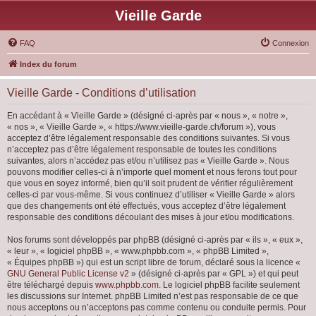
Vieille Garde
FAQ
Connexion
Index du forum
Vieille Garde - Conditions d’utilisation
En accédant à « Vieille Garde » (désigné ci-après par « nous », « notre »,
« nos », « Vieille Garde », « https://www.vieille-garde.ch/forum »), vous
acceptez d’être légalement responsable des conditions suivantes. Si vous
n’acceptez pas d’être légalement responsable de toutes les conditions
suivantes, alors n’accédez pas et/ou n’utilisez pas « Vieille Garde ». Nous
pouvons modifier celles-ci à n’importe quel moment et nous ferons tout pour
que vous en soyez informé, bien qu’il soit prudent de vérifier régulièrement
celles-ci par vous-même. Si vous continuez d’utiliser « Vieille Garde » alors
que des changements ont été effectués, vous acceptez d’être légalement
responsable des conditions découlant des mises à jour et/ou modifications.
Nos forums sont développés par phpBB (désigné ci-après par « ils », « eux »,
« leur », « logiciel phpBB », « www.phpbb.com », « phpBB Limited »,
« Équipes phpBB ») qui est un script libre de forum, déclaré sous la licence «
GNU General Public License v2
» (désigné ci-après par « GPL ») et qui peut
être téléchargé depuis
www.phpbb.com
. Le logiciel phpBB facilite seulement
les discussions sur Internet. phpBB Limited n’est pas responsable de ce que
nous acceptons ou n’acceptons pas comme contenu ou conduite permis. Pour