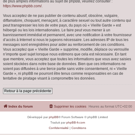
de plus amples informations au sujet de phpBB, veuillez consulter :
https://www.phpbb.com/
.
Vous acceptez de ne pas publier de contenu abusif, obscène, vulgaire,
diffamatoire, choquant, menaçant, à caractère sexuel ou tout autre contenu qui
peut transgresser les lois de votre pays, du pays où « Vieille Garde » est
hébergé ou les lois internationales. Le faire peut vous mener à un
bannissement immédiat et permanent, avec une notification à votre fournisseur
d’accès à Internet si nous le jugeons nécessaire. Les adresses IP de tous les
messages sont enregistrées pour aider au renforcement de ces conditions.
Vous acceptez que « Vieille Garde » supprime, modifie, déplace ou verrouille
n’importe quel sujet lorsque nous estimons que cela est nécessaire. En tant
que membre, vous acceptez que toutes les informations que vous avez saisies
soient stockées dans notre base de données. Bien que ces informations ne
soient pas diffusées à une tierce partie sans votre consentement, ni « Vieille
Garde », ni phpBB ne pourront être tenus comme responsables en cas de
tentative de piratage visant à compromettre les données.
Retour à la page précédente
Index du forum
Supprimer les cookies
Heures au format
UTC+02:00
Développé par
phpBB
® Forum Software © phpBB Limited
Traduit par
phpBB-fr.com
Confidentialité
|
Conditions