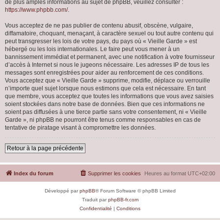
de plus amples informations au sujet de phpBB, veuillez consulter :
https://www.phpbb.com/
.
Vous acceptez de ne pas publier de contenu abusif, obscène, vulgaire,
diffamatoire, choquant, menaçant, à caractère sexuel ou tout autre contenu qui
peut transgresser les lois de votre pays, du pays où « Vieille Garde » est
hébergé ou les lois internationales. Le faire peut vous mener à un
bannissement immédiat et permanent, avec une notification à votre fournisseur
d’accès à Internet si nous le jugeons nécessaire. Les adresses IP de tous les
messages sont enregistrées pour aider au renforcement de ces conditions.
Vous acceptez que « Vieille Garde » supprime, modifie, déplace ou verrouille
n’importe quel sujet lorsque nous estimons que cela est nécessaire. En tant
que membre, vous acceptez que toutes les informations que vous avez saisies
soient stockées dans notre base de données. Bien que ces informations ne
soient pas diffusées à une tierce partie sans votre consentement, ni « Vieille
Garde », ni phpBB ne pourront être tenus comme responsables en cas de
tentative de piratage visant à compromettre les données.
Retour à la page précédente
Index du forum
Supprimer les cookies
Heures au format
UTC+02:00
Développé par
phpBB
® Forum Software © phpBB Limited
Traduit par
phpBB-fr.com
Confidentialité
|
Conditions