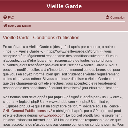
Vieille Garde
FAQ
Connexion
Index du forum
Vieille Garde - Conditions d’utilisation
En accédant à « Vieille Garde » (désigné ci-après par « nous », « notre »,
« nos », « Vieille Garde », « https://www.vieille-garde.ch/forum »), vous
acceptez d’être légalement responsable des conditions suivantes. Si vous
n’acceptez pas d’être légalement responsable de toutes les conditions
suivantes, alors n’accédez pas et/ou n’utilisez pas « Vieille Garde ». Nous
pouvons modifier celles-ci à n’importe quel moment et nous ferons tout pour
que vous en soyez informé, bien qu’il soit prudent de vérifier régulièrement
celles-ci par vous-même. Si vous continuez d’utiliser « Vieille Garde » alors
que des changements ont été effectués, vous acceptez d’être légalement
responsable des conditions découlant des mises à jour et/ou modifications.
Nos forums sont développés par phpBB (désigné ci-après par « ils », « eux »,
« leur », « logiciel phpBB », « www.phpbb.com », « phpBB Limited »,
« Équipes phpBB ») qui est un script libre de forum, déclaré sous la licence «
GNU General Public License v2
» (désigné ci-après par « GPL ») et qui peut
être téléchargé depuis
www.phpbb.com
. Le logiciel phpBB facilite seulement
les discussions sur Internet. phpBB Limited n’est pas responsable de ce que
nous acceptons ou n’acceptons pas comme contenu ou conduite permis. Pour