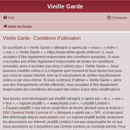
Vieille Garde
FAQ
Connexion
Index du forum
Vieille Garde - Conditions d’utilisation
En accédant à « Vieille Garde » (désigné ci-après par « nous », « notre »,
« nos », « Vieille Garde », « https://www.vieille-garde.ch/forum »), vous
acceptez d’être légalement responsable des conditions suivantes. Si vous
n’acceptez pas d’être légalement responsable de toutes les conditions
suivantes, alors n’accédez pas et/ou n’utilisez pas « Vieille Garde ». Nous
pouvons modifier celles-ci à n’importe quel moment et nous ferons tout pour
que vous en soyez informé, bien qu’il soit prudent de vérifier régulièrement
celles-ci par vous-même. Si vous continuez d’utiliser « Vieille Garde » alors
que des changements ont été effectués, vous acceptez d’être légalement
responsable des conditions découlant des mises à jour et/ou modifications.
Nos forums sont développés par phpBB (désigné ci-après par « ils », « eux »,
« leur », « logiciel phpBB », « www.phpbb.com », « phpBB Limited »,
« Équipes phpBB ») qui est un script libre de forum, déclaré sous la licence «
GNU General Public License v2
» (désigné ci-après par « GPL ») et qui peut
être téléchargé depuis
www.phpbb.com
. Le logiciel phpBB facilite seulement
les discussions sur Internet. phpBB Limited n’est pas responsable de ce que
nous acceptons ou n’acceptons pas comme contenu ou conduite permis. Pour