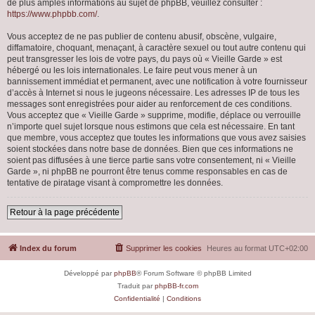
de plus amples informations au sujet de phpBB, veuillez consulter :
https://www.phpbb.com/
.
Vous acceptez de ne pas publier de contenu abusif, obscène, vulgaire,
diffamatoire, choquant, menaçant, à caractère sexuel ou tout autre contenu qui
peut transgresser les lois de votre pays, du pays où « Vieille Garde » est
hébergé ou les lois internationales. Le faire peut vous mener à un
bannissement immédiat et permanent, avec une notification à votre fournisseur
d’accès à Internet si nous le jugeons nécessaire. Les adresses IP de tous les
messages sont enregistrées pour aider au renforcement de ces conditions.
Vous acceptez que « Vieille Garde » supprime, modifie, déplace ou verrouille
n’importe quel sujet lorsque nous estimons que cela est nécessaire. En tant
que membre, vous acceptez que toutes les informations que vous avez saisies
soient stockées dans notre base de données. Bien que ces informations ne
soient pas diffusées à une tierce partie sans votre consentement, ni « Vieille
Garde », ni phpBB ne pourront être tenus comme responsables en cas de
tentative de piratage visant à compromettre les données.
Retour à la page précédente
Index du forum
Supprimer les cookies
Heures au format
UTC+02:00
Développé par
phpBB
® Forum Software © phpBB Limited
Traduit par
phpBB-fr.com
Confidentialité
|
Conditions