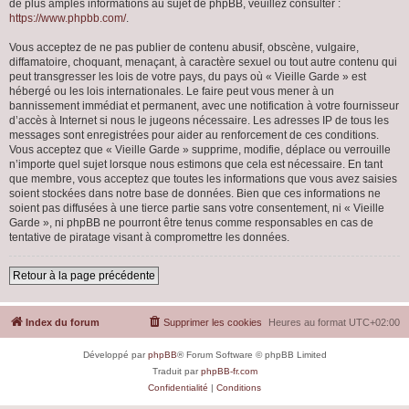
de plus amples informations au sujet de phpBB, veuillez consulter :
https://www.phpbb.com/
.
Vous acceptez de ne pas publier de contenu abusif, obscène, vulgaire,
diffamatoire, choquant, menaçant, à caractère sexuel ou tout autre contenu qui
peut transgresser les lois de votre pays, du pays où « Vieille Garde » est
hébergé ou les lois internationales. Le faire peut vous mener à un
bannissement immédiat et permanent, avec une notification à votre fournisseur
d’accès à Internet si nous le jugeons nécessaire. Les adresses IP de tous les
messages sont enregistrées pour aider au renforcement de ces conditions.
Vous acceptez que « Vieille Garde » supprime, modifie, déplace ou verrouille
n’importe quel sujet lorsque nous estimons que cela est nécessaire. En tant
que membre, vous acceptez que toutes les informations que vous avez saisies
soient stockées dans notre base de données. Bien que ces informations ne
soient pas diffusées à une tierce partie sans votre consentement, ni « Vieille
Garde », ni phpBB ne pourront être tenus comme responsables en cas de
tentative de piratage visant à compromettre les données.
Retour à la page précédente
Index du forum
Supprimer les cookies
Heures au format
UTC+02:00
Développé par
phpBB
® Forum Software © phpBB Limited
Traduit par
phpBB-fr.com
Confidentialité
|
Conditions