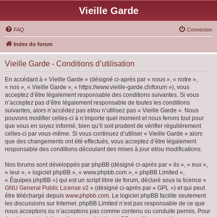
Vieille Garde
FAQ
Connexion
Index du forum
Vieille Garde - Conditions d’utilisation
En accédant à « Vieille Garde » (désigné ci-après par « nous », « notre »,
« nos », « Vieille Garde », « https://www.vieille-garde.ch/forum »), vous
acceptez d’être légalement responsable des conditions suivantes. Si vous
n’acceptez pas d’être légalement responsable de toutes les conditions
suivantes, alors n’accédez pas et/ou n’utilisez pas « Vieille Garde ». Nous
pouvons modifier celles-ci à n’importe quel moment et nous ferons tout pour
que vous en soyez informé, bien qu’il soit prudent de vérifier régulièrement
celles-ci par vous-même. Si vous continuez d’utiliser « Vieille Garde » alors
que des changements ont été effectués, vous acceptez d’être légalement
responsable des conditions découlant des mises à jour et/ou modifications.
Nos forums sont développés par phpBB (désigné ci-après par « ils », « eux »,
« leur », « logiciel phpBB », « www.phpbb.com », « phpBB Limited »,
« Équipes phpBB ») qui est un script libre de forum, déclaré sous la licence «
GNU General Public License v2
» (désigné ci-après par « GPL ») et qui peut
être téléchargé depuis
www.phpbb.com
. Le logiciel phpBB facilite seulement
les discussions sur Internet. phpBB Limited n’est pas responsable de ce que
nous acceptons ou n’acceptons pas comme contenu ou conduite permis. Pour