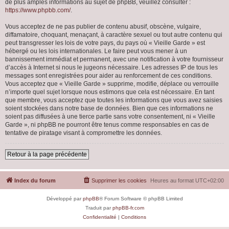
de plus amples informations au sujet de phpBB, veuillez consulter :
https://www.phpbb.com/
.
Vous acceptez de ne pas publier de contenu abusif, obscène, vulgaire,
diffamatoire, choquant, menaçant, à caractère sexuel ou tout autre contenu qui
peut transgresser les lois de votre pays, du pays où « Vieille Garde » est
hébergé ou les lois internationales. Le faire peut vous mener à un
bannissement immédiat et permanent, avec une notification à votre fournisseur
d’accès à Internet si nous le jugeons nécessaire. Les adresses IP de tous les
messages sont enregistrées pour aider au renforcement de ces conditions.
Vous acceptez que « Vieille Garde » supprime, modifie, déplace ou verrouille
n’importe quel sujet lorsque nous estimons que cela est nécessaire. En tant
que membre, vous acceptez que toutes les informations que vous avez saisies
soient stockées dans notre base de données. Bien que ces informations ne
soient pas diffusées à une tierce partie sans votre consentement, ni « Vieille
Garde », ni phpBB ne pourront être tenus comme responsables en cas de
tentative de piratage visant à compromettre les données.
Retour à la page précédente
Index du forum
Supprimer les cookies
Heures au format
UTC+02:00
Développé par
phpBB
® Forum Software © phpBB Limited
Traduit par
phpBB-fr.com
Confidentialité
|
Conditions