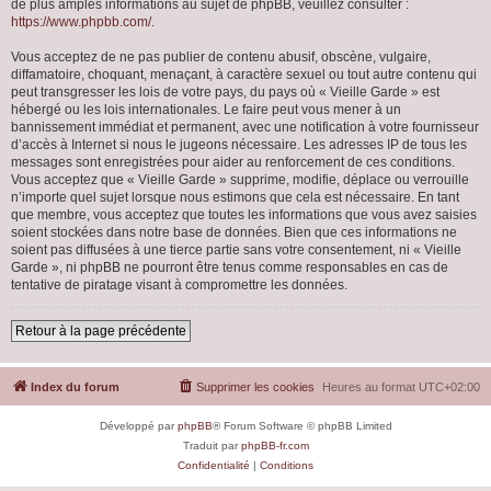
de plus amples informations au sujet de phpBB, veuillez consulter :
https://www.phpbb.com/
.
Vous acceptez de ne pas publier de contenu abusif, obscène, vulgaire,
diffamatoire, choquant, menaçant, à caractère sexuel ou tout autre contenu qui
peut transgresser les lois de votre pays, du pays où « Vieille Garde » est
hébergé ou les lois internationales. Le faire peut vous mener à un
bannissement immédiat et permanent, avec une notification à votre fournisseur
d’accès à Internet si nous le jugeons nécessaire. Les adresses IP de tous les
messages sont enregistrées pour aider au renforcement de ces conditions.
Vous acceptez que « Vieille Garde » supprime, modifie, déplace ou verrouille
n’importe quel sujet lorsque nous estimons que cela est nécessaire. En tant
que membre, vous acceptez que toutes les informations que vous avez saisies
soient stockées dans notre base de données. Bien que ces informations ne
soient pas diffusées à une tierce partie sans votre consentement, ni « Vieille
Garde », ni phpBB ne pourront être tenus comme responsables en cas de
tentative de piratage visant à compromettre les données.
Retour à la page précédente
Index du forum
Supprimer les cookies
Heures au format
UTC+02:00
Développé par
phpBB
® Forum Software © phpBB Limited
Traduit par
phpBB-fr.com
Confidentialité
|
Conditions