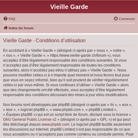
Vieille Garde
FAQ
Connexion
Index du forum
Vieille Garde - Conditions d’utilisation
En accédant à « Vieille Garde » (désigné ci-après par « nous », « notre »,
« nos », « Vieille Garde », « https://www.vieille-garde.ch/forum »), vous
acceptez d’être légalement responsable des conditions suivantes. Si vous
n’acceptez pas d’être légalement responsable de toutes les conditions
suivantes, alors n’accédez pas et/ou n’utilisez pas « Vieille Garde ». Nous
pouvons modifier celles-ci à n’importe quel moment et nous ferons tout pour
que vous en soyez informé, bien qu’il soit prudent de vérifier régulièrement
celles-ci par vous-même. Si vous continuez d’utiliser « Vieille Garde » alors
que des changements ont été effectués, vous acceptez d’être légalement
responsable des conditions découlant des mises à jour et/ou modifications.
Nos forums sont développés par phpBB (désigné ci-après par « ils », « eux »,
« leur », « logiciel phpBB », « www.phpbb.com », « phpBB Limited »,
« Équipes phpBB ») qui est un script libre de forum, déclaré sous la licence «
GNU General Public License v2
» (désigné ci-après par « GPL ») et qui peut
être téléchargé depuis
www.phpbb.com
. Le logiciel phpBB facilite seulement
les discussions sur Internet. phpBB Limited n’est pas responsable de ce que
nous acceptons ou n’acceptons pas comme contenu ou conduite permis. Pour