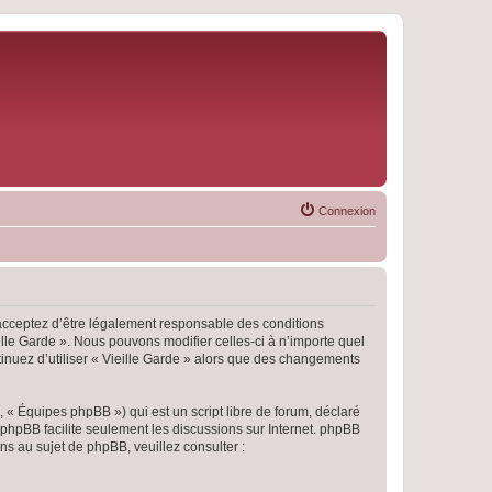
Connexion
s acceptez d’être légalement responsable des conditions
ille Garde ». Nous pouvons modifier celles-ci à n’importe quel
tinuez d’utiliser « Vieille Garde » alors que des changements
 « Équipes phpBB ») qui est un script libre de forum, déclaré
l phpBB facilite seulement les discussions sur Internet. phpBB
 au sujet de phpBB, veuillez consulter :