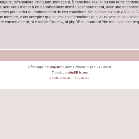
lgaire, diffamatoire, choquant, menaçant, à caractère sexuel ou tout autre contenu 
aire peut vous mener à un bannissement immédiat et permanent, avec une notification
rées pour aider au renforcement de ces conditions. Vous acceptez que « Vieille Ga
que membre, vous acceptez que toutes les informations que vous avez saisies soie
votre consentement, ni « Vieille Garde », ni phpBB ne pourront être tenus comme res
Développé par
phpBB
® Forum Software © phpBB Limited
Traduit par
phpBB-fr.com
Confidentialité
|
Conditions