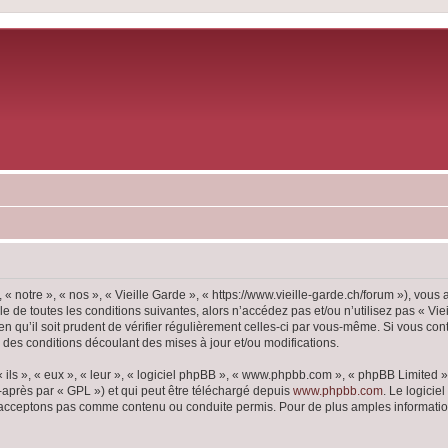
 « notre », « nos », « Vieille Garde », « https://www.vieille-garde.ch/forum »), vou
 de toutes les conditions suivantes, alors n’accédez pas et/ou n’utilisez pas « Vie
 qu’il soit prudent de vérifier régulièrement celles-ci par vous-même. Si vous con
 des conditions découlant des mises à jour et/ou modifications.
ls », « eux », « leur », « logiciel phpBB », « www.phpbb.com », « phpBB Limited »,
-après par « GPL ») et qui peut être téléchargé depuis
www.phpbb.com
. Le logicie
acceptons pas comme contenu ou conduite permis. Pour de plus amples informations