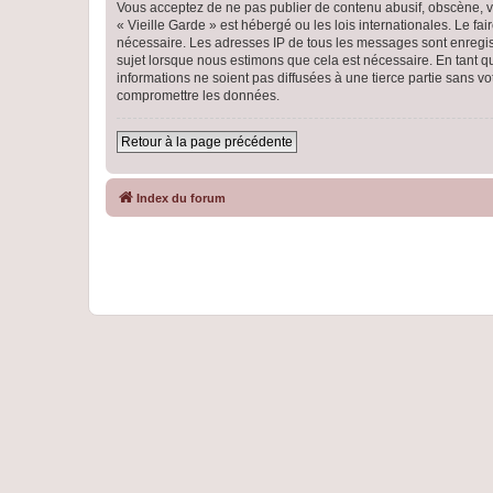
Vous acceptez de ne pas publier de contenu abusif, obscène, vu
« Vieille Garde » est hébergé ou les lois internationales. Le f
nécessaire. Les adresses IP de tous les messages sont enregist
sujet lorsque nous estimons que cela est nécessaire. En tant 
informations ne soient pas diffusées à une tierce partie sans 
compromettre les données.
Retour à la page précédente
Index du forum