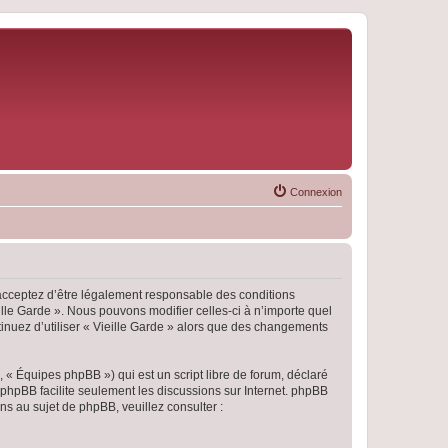
Connexion
s acceptez d’être légalement responsable des conditions
ille Garde ». Nous pouvons modifier celles-ci à n’importe quel
tinuez d’utiliser « Vieille Garde » alors que des changements
 « Équipes phpBB ») qui est un script libre de forum, déclaré
l phpBB facilite seulement les discussions sur Internet. phpBB
 au sujet de phpBB, veuillez consulter :