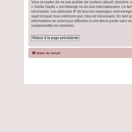
Vous acceptez de ne pas publier de contenu abusif, obscène, vu
« Vieille Garde » est hébergé ou les lois internationales. Le f
nécessaire. Les adresses IP de tous les messages sont enregist
sujet lorsque nous estimons que cela est nécessaire. En tant 
informations ne soient pas diffusées à une tierce partie sans 
compromettre les données.
Retour à la page précédente
Index du forum