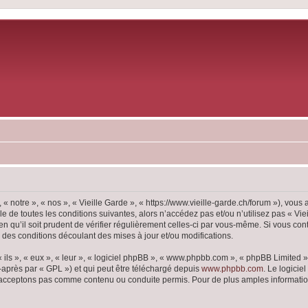
 « notre », « nos », « Vieille Garde », « https://www.vieille-garde.ch/forum »), vou
 de toutes les conditions suivantes, alors n’accédez pas et/ou n’utilisez pas « Vie
 qu’il soit prudent de vérifier régulièrement celles-ci par vous-même. Si vous con
 des conditions découlant des mises à jour et/ou modifications.
ls », « eux », « leur », « logiciel phpBB », « www.phpbb.com », « phpBB Limited »,
-après par « GPL ») et qui peut être téléchargé depuis
www.phpbb.com
. Le logicie
acceptons pas comme contenu ou conduite permis. Pour de plus amples informations