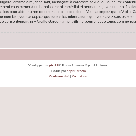
lgaire, diffamatoire, choquant, menaçant, à caractère sexuel ou tout autre contenu 
aire peut vous mener à un bannissement immédiat et permanent, avec une notification
rées pour aider au renforcement de ces conditions. Vous acceptez que « Vieille Ga
que membre, vous acceptez que toutes les informations que vous avez saisies soie
votre consentement, ni « Vieille Garde », ni phpBB ne pourront être tenus comme res
Développé par
phpBB
® Forum Software © phpBB Limited
Traduit par
phpBB-fr.com
Confidentialité
|
Conditions