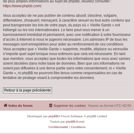
de plus amples informations au sujet de phpBB, veuillez consulter :
https://www.phpbb.com/
.
Vous acceptez de ne pas publier de contenu abusif, obscène, vulgaire,
diffamatoire, choquant, menaçant, à caractère sexuel ou tout autre contenu qui
peut transgresser les lois de votre pays, du pays où « Vieille Garde » est
hébergé ou les lois internationales. Le faire peut vous mener à un
bannissement immédiat et permanent, avec une notification à votre fournisseur
d’accès à Internet si nous le jugeons nécessaire. Les adresses IP de tous les
messages sont enregistrées pour aider au renforcement de ces conditions.
Vous acceptez que « Vieille Garde » supprime, modifie, déplace ou verrouille
n’importe quel sujet lorsque nous estimons que cela est nécessaire. En tant
que membre, vous acceptez que toutes les informations que vous avez saisies
soient stockées dans notre base de données. Bien que ces informations ne
soient pas diffusées à une tierce partie sans votre consentement, ni « Vieille
Garde », ni phpBB ne pourront être tenus comme responsables en cas de
tentative de piratage visant à compromettre les données.
Retour à la page précédente
Index du forum
Supprimer les cookies
Heures au format
UTC+02:00
Développé par
phpBB
® Forum Software © phpBB Limited
Traduit par
phpBB-fr.com
Confidentialité
|
Conditions