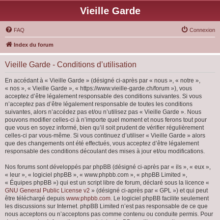
Vieille Garde
FAQ
Connexion
Index du forum
Vieille Garde - Conditions d’utilisation
En accédant à « Vieille Garde » (désigné ci-après par « nous », « notre »,
« nos », « Vieille Garde », « https://www.vieille-garde.ch/forum »), vous
acceptez d’être légalement responsable des conditions suivantes. Si vous
n’acceptez pas d’être légalement responsable de toutes les conditions
suivantes, alors n’accédez pas et/ou n’utilisez pas « Vieille Garde ». Nous
pouvons modifier celles-ci à n’importe quel moment et nous ferons tout pour
que vous en soyez informé, bien qu’il soit prudent de vérifier régulièrement
celles-ci par vous-même. Si vous continuez d’utiliser « Vieille Garde » alors
que des changements ont été effectués, vous acceptez d’être légalement
responsable des conditions découlant des mises à jour et/ou modifications.
Nos forums sont développés par phpBB (désigné ci-après par « ils », « eux »,
« leur », « logiciel phpBB », « www.phpbb.com », « phpBB Limited »,
« Équipes phpBB ») qui est un script libre de forum, déclaré sous la licence «
GNU General Public License v2
» (désigné ci-après par « GPL ») et qui peut
être téléchargé depuis
www.phpbb.com
. Le logiciel phpBB facilite seulement
les discussions sur Internet. phpBB Limited n’est pas responsable de ce que
nous acceptons ou n’acceptons pas comme contenu ou conduite permis. Pour