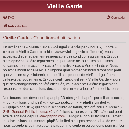
Vieille Garde
FAQ
Connexion
Index du forum
Vieille Garde - Conditions d’utilisation
En accédant à « Vieille Garde » (désigné ci-après par « nous », « notre »,
« nos », « Vieille Garde », « https://www.vieille-garde.ch/forum »), vous
acceptez d’être légalement responsable des conditions suivantes. Si vous
n’acceptez pas d’être légalement responsable de toutes les conditions
suivantes, alors n’accédez pas et/ou n’utilisez pas « Vieille Garde ». Nous
pouvons modifier celles-ci à n’importe quel moment et nous ferons tout pour
que vous en soyez informé, bien qu’il soit prudent de vérifier régulièrement
celles-ci par vous-même. Si vous continuez d’utiliser « Vieille Garde » alors
que des changements ont été effectués, vous acceptez d’être légalement
responsable des conditions découlant des mises à jour et/ou modifications.
Nos forums sont développés par phpBB (désigné ci-après par « ils », « eux »,
« leur », « logiciel phpBB », « www.phpbb.com », « phpBB Limited »,
« Équipes phpBB ») qui est un script libre de forum, déclaré sous la licence «
GNU General Public License v2
» (désigné ci-après par « GPL ») et qui peut
être téléchargé depuis
www.phpbb.com
. Le logiciel phpBB facilite seulement
les discussions sur Internet. phpBB Limited n’est pas responsable de ce que
nous acceptons ou n’acceptons pas comme contenu ou conduite permis. Pour