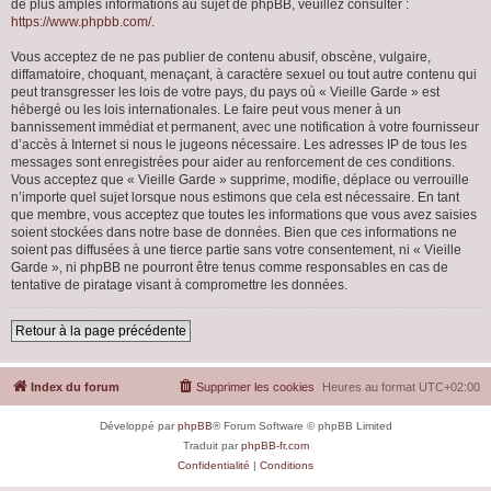
de plus amples informations au sujet de phpBB, veuillez consulter :
https://www.phpbb.com/
.
Vous acceptez de ne pas publier de contenu abusif, obscène, vulgaire,
diffamatoire, choquant, menaçant, à caractère sexuel ou tout autre contenu qui
peut transgresser les lois de votre pays, du pays où « Vieille Garde » est
hébergé ou les lois internationales. Le faire peut vous mener à un
bannissement immédiat et permanent, avec une notification à votre fournisseur
d’accès à Internet si nous le jugeons nécessaire. Les adresses IP de tous les
messages sont enregistrées pour aider au renforcement de ces conditions.
Vous acceptez que « Vieille Garde » supprime, modifie, déplace ou verrouille
n’importe quel sujet lorsque nous estimons que cela est nécessaire. En tant
que membre, vous acceptez que toutes les informations que vous avez saisies
soient stockées dans notre base de données. Bien que ces informations ne
soient pas diffusées à une tierce partie sans votre consentement, ni « Vieille
Garde », ni phpBB ne pourront être tenus comme responsables en cas de
tentative de piratage visant à compromettre les données.
Retour à la page précédente
Index du forum
Supprimer les cookies
Heures au format
UTC+02:00
Développé par
phpBB
® Forum Software © phpBB Limited
Traduit par
phpBB-fr.com
Confidentialité
|
Conditions