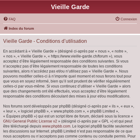
Vieille Garde
FAQ
Connexion
Index du forum
Vieille Garde - Conditions d’utilisation
En accédant à « Vieille Garde » (désigné ci-après par « nous », « notre »,
« nos », « Vieille Garde », « https://www.vieille-garde.ch/forum »), vous
acceptez d’être légalement responsable des conditions suivantes. Si vous
n’acceptez pas d’être légalement responsable de toutes les conditions
suivantes, alors n’accédez pas et/ou n’utilisez pas « Vieille Garde ». Nous
pouvons modifier celles-ci à n’importe quel moment et nous ferons tout pour
que vous en soyez informé, bien qu’il soit prudent de vérifier régulièrement
celles-ci par vous-même. Si vous continuez d’utiliser « Vieille Garde » alors
que des changements ont été effectués, vous acceptez d’être légalement
responsable des conditions découlant des mises à jour et/ou modifications.
Nos forums sont développés par phpBB (désigné ci-après par « ils », « eux »,
« leur », « logiciel phpBB », « www.phpbb.com », « phpBB Limited »,
« Équipes phpBB ») qui est un script libre de forum, déclaré sous la licence «
GNU General Public License v2
» (désigné ci-après par « GPL ») et qui peut
être téléchargé depuis
www.phpbb.com
. Le logiciel phpBB facilite seulement
les discussions sur Internet. phpBB Limited n’est pas responsable de ce que
nous acceptons ou n’acceptons pas comme contenu ou conduite permis. Pour