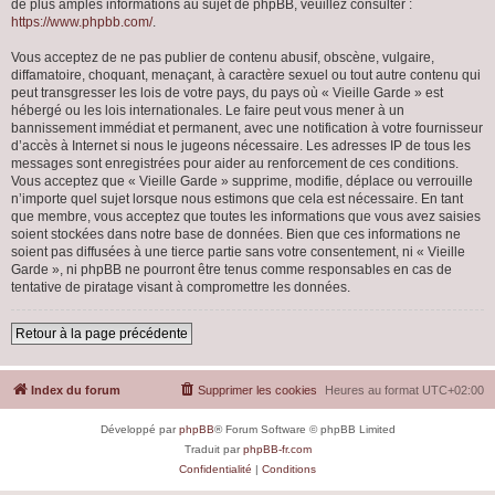
de plus amples informations au sujet de phpBB, veuillez consulter :
https://www.phpbb.com/
.
Vous acceptez de ne pas publier de contenu abusif, obscène, vulgaire,
diffamatoire, choquant, menaçant, à caractère sexuel ou tout autre contenu qui
peut transgresser les lois de votre pays, du pays où « Vieille Garde » est
hébergé ou les lois internationales. Le faire peut vous mener à un
bannissement immédiat et permanent, avec une notification à votre fournisseur
d’accès à Internet si nous le jugeons nécessaire. Les adresses IP de tous les
messages sont enregistrées pour aider au renforcement de ces conditions.
Vous acceptez que « Vieille Garde » supprime, modifie, déplace ou verrouille
n’importe quel sujet lorsque nous estimons que cela est nécessaire. En tant
que membre, vous acceptez que toutes les informations que vous avez saisies
soient stockées dans notre base de données. Bien que ces informations ne
soient pas diffusées à une tierce partie sans votre consentement, ni « Vieille
Garde », ni phpBB ne pourront être tenus comme responsables en cas de
tentative de piratage visant à compromettre les données.
Retour à la page précédente
Index du forum
Supprimer les cookies
Heures au format
UTC+02:00
Développé par
phpBB
® Forum Software © phpBB Limited
Traduit par
phpBB-fr.com
Confidentialité
|
Conditions