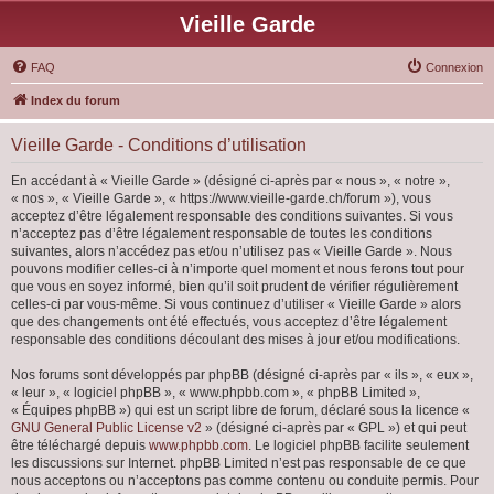
Vieille Garde
FAQ
Connexion
Index du forum
Vieille Garde - Conditions d’utilisation
En accédant à « Vieille Garde » (désigné ci-après par « nous », « notre »,
« nos », « Vieille Garde », « https://www.vieille-garde.ch/forum »), vous
acceptez d’être légalement responsable des conditions suivantes. Si vous
n’acceptez pas d’être légalement responsable de toutes les conditions
suivantes, alors n’accédez pas et/ou n’utilisez pas « Vieille Garde ». Nous
pouvons modifier celles-ci à n’importe quel moment et nous ferons tout pour
que vous en soyez informé, bien qu’il soit prudent de vérifier régulièrement
celles-ci par vous-même. Si vous continuez d’utiliser « Vieille Garde » alors
que des changements ont été effectués, vous acceptez d’être légalement
responsable des conditions découlant des mises à jour et/ou modifications.
Nos forums sont développés par phpBB (désigné ci-après par « ils », « eux »,
« leur », « logiciel phpBB », « www.phpbb.com », « phpBB Limited »,
« Équipes phpBB ») qui est un script libre de forum, déclaré sous la licence «
GNU General Public License v2
» (désigné ci-après par « GPL ») et qui peut
être téléchargé depuis
www.phpbb.com
. Le logiciel phpBB facilite seulement
les discussions sur Internet. phpBB Limited n’est pas responsable de ce que
nous acceptons ou n’acceptons pas comme contenu ou conduite permis. Pour