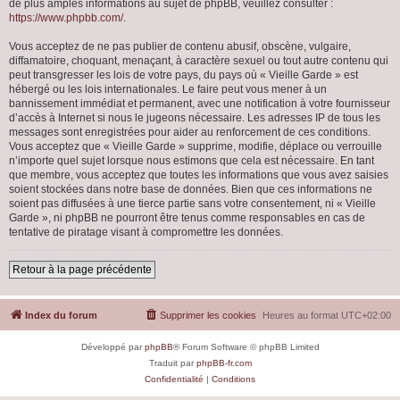
de plus amples informations au sujet de phpBB, veuillez consulter :
https://www.phpbb.com/
.
Vous acceptez de ne pas publier de contenu abusif, obscène, vulgaire,
diffamatoire, choquant, menaçant, à caractère sexuel ou tout autre contenu qui
peut transgresser les lois de votre pays, du pays où « Vieille Garde » est
hébergé ou les lois internationales. Le faire peut vous mener à un
bannissement immédiat et permanent, avec une notification à votre fournisseur
d’accès à Internet si nous le jugeons nécessaire. Les adresses IP de tous les
messages sont enregistrées pour aider au renforcement de ces conditions.
Vous acceptez que « Vieille Garde » supprime, modifie, déplace ou verrouille
n’importe quel sujet lorsque nous estimons que cela est nécessaire. En tant
que membre, vous acceptez que toutes les informations que vous avez saisies
soient stockées dans notre base de données. Bien que ces informations ne
soient pas diffusées à une tierce partie sans votre consentement, ni « Vieille
Garde », ni phpBB ne pourront être tenus comme responsables en cas de
tentative de piratage visant à compromettre les données.
Retour à la page précédente
Index du forum
Supprimer les cookies
Heures au format
UTC+02:00
Développé par
phpBB
® Forum Software © phpBB Limited
Traduit par
phpBB-fr.com
Confidentialité
|
Conditions