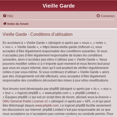
Vieille Garde
FAQ
Connexion
Index du forum
Vieille Garde - Conditions d’utilisation
En accédant à « Vieille Garde » (désigné ci-après par « nous », « notre »,
« nos », « Vieille Garde », « https://www.vieille-garde.ch/forum »), vous
acceptez d’être légalement responsable des conditions suivantes. Si vous
n’acceptez pas d’être légalement responsable de toutes les conditions
suivantes, alors n’accédez pas et/ou n’utilisez pas « Vieille Garde ». Nous
pouvons modifier celles-ci à n’importe quel moment et nous ferons tout pour
que vous en soyez informé, bien qu’il soit prudent de vérifier régulièrement
celles-ci par vous-même. Si vous continuez d’utiliser « Vieille Garde » alors
que des changements ont été effectués, vous acceptez d’être légalement
responsable des conditions découlant des mises à jour et/ou modifications.
Nos forums sont développés par phpBB (désigné ci-après par « ils », « eux »,
« leur », « logiciel phpBB », « www.phpbb.com », « phpBB Limited »,
« Équipes phpBB ») qui est un script libre de forum, déclaré sous la licence «
GNU General Public License v2
» (désigné ci-après par « GPL ») et qui peut
être téléchargé depuis
www.phpbb.com
. Le logiciel phpBB facilite seulement
les discussions sur Internet. phpBB Limited n’est pas responsable de ce que
nous acceptons ou n’acceptons pas comme contenu ou conduite permis. Pour