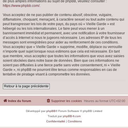
de plus amples informations au sujet de phpBB, veuillez consulter :
https://www.phpbb.com/
.
Vous acceptez de ne pas publier de contenu abusif, obscène, vulgaire,
diffamatoire, choquant, menaçant, à caractère sexuel ou tout autre contenu qui
peut transgresser les lois de votre pays, du pays où « Vieille Garde » est
hébergé ou les lois internationales. Le faire peut vous mener à un
bannissement immédiat et permanent, avec une notification à votre fournisseur
d’accès à Internet si nous le jugeons nécessaire. Les adresses IP de tous les
messages sont enregistrées pour aider au renforcement de ces conditions.
Vous acceptez que « Vieille Garde » supprime, modifie, déplace ou verrouille
n’importe quel sujet lorsque nous estimons que cela est nécessaire. En tant
que membre, vous acceptez que toutes les informations que vous avez saisies
soient stockées dans notre base de données. Bien que ces informations ne
soient pas diffusées à une tierce partie sans votre consentement, ni « Vieille
Garde », ni phpBB ne pourront être tenus comme responsables en cas de
tentative de piratage visant à compromettre les données.
Retour à la page précédente
Index du forum
Supprimer les cookies
Heures au format
UTC+02:00
Développé par
phpBB
® Forum Software © phpBB Limited
Traduit par
phpBB-fr.com
Confidentialité
|
Conditions