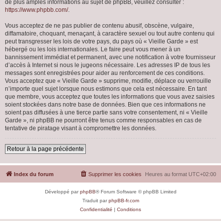
de plus amples informations au sujet de phpBB, veuillez consulter :
https://www.phpbb.com/
.
Vous acceptez de ne pas publier de contenu abusif, obscène, vulgaire,
diffamatoire, choquant, menaçant, à caractère sexuel ou tout autre contenu qui
peut transgresser les lois de votre pays, du pays où « Vieille Garde » est
hébergé ou les lois internationales. Le faire peut vous mener à un
bannissement immédiat et permanent, avec une notification à votre fournisseur
d’accès à Internet si nous le jugeons nécessaire. Les adresses IP de tous les
messages sont enregistrées pour aider au renforcement de ces conditions.
Vous acceptez que « Vieille Garde » supprime, modifie, déplace ou verrouille
n’importe quel sujet lorsque nous estimons que cela est nécessaire. En tant
que membre, vous acceptez que toutes les informations que vous avez saisies
soient stockées dans notre base de données. Bien que ces informations ne
soient pas diffusées à une tierce partie sans votre consentement, ni « Vieille
Garde », ni phpBB ne pourront être tenus comme responsables en cas de
tentative de piratage visant à compromettre les données.
Retour à la page précédente
Index du forum
Supprimer les cookies
Heures au format
UTC+02:00
Développé par
phpBB
® Forum Software © phpBB Limited
Traduit par
phpBB-fr.com
Confidentialité
|
Conditions