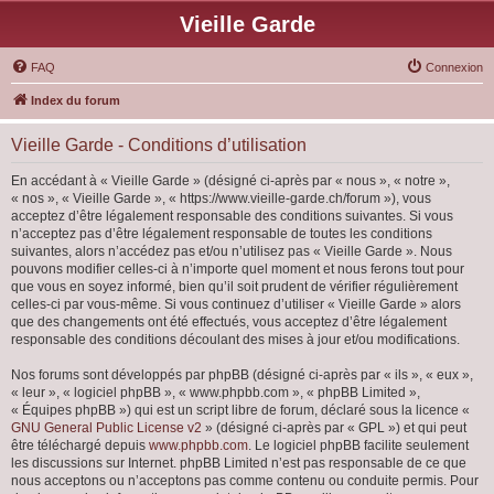
Vieille Garde
FAQ
Connexion
Index du forum
Vieille Garde - Conditions d’utilisation
En accédant à « Vieille Garde » (désigné ci-après par « nous », « notre »,
« nos », « Vieille Garde », « https://www.vieille-garde.ch/forum »), vous
acceptez d’être légalement responsable des conditions suivantes. Si vous
n’acceptez pas d’être légalement responsable de toutes les conditions
suivantes, alors n’accédez pas et/ou n’utilisez pas « Vieille Garde ». Nous
pouvons modifier celles-ci à n’importe quel moment et nous ferons tout pour
que vous en soyez informé, bien qu’il soit prudent de vérifier régulièrement
celles-ci par vous-même. Si vous continuez d’utiliser « Vieille Garde » alors
que des changements ont été effectués, vous acceptez d’être légalement
responsable des conditions découlant des mises à jour et/ou modifications.
Nos forums sont développés par phpBB (désigné ci-après par « ils », « eux »,
« leur », « logiciel phpBB », « www.phpbb.com », « phpBB Limited »,
« Équipes phpBB ») qui est un script libre de forum, déclaré sous la licence «
GNU General Public License v2
» (désigné ci-après par « GPL ») et qui peut
être téléchargé depuis
www.phpbb.com
. Le logiciel phpBB facilite seulement
les discussions sur Internet. phpBB Limited n’est pas responsable de ce que
nous acceptons ou n’acceptons pas comme contenu ou conduite permis. Pour