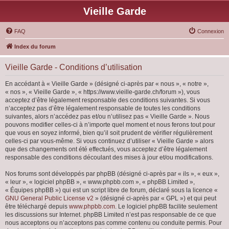
Vieille Garde
FAQ
Connexion
Index du forum
Vieille Garde - Conditions d’utilisation
En accédant à « Vieille Garde » (désigné ci-après par « nous », « notre »,
« nos », « Vieille Garde », « https://www.vieille-garde.ch/forum »), vous
acceptez d’être légalement responsable des conditions suivantes. Si vous
n’acceptez pas d’être légalement responsable de toutes les conditions
suivantes, alors n’accédez pas et/ou n’utilisez pas « Vieille Garde ». Nous
pouvons modifier celles-ci à n’importe quel moment et nous ferons tout pour
que vous en soyez informé, bien qu’il soit prudent de vérifier régulièrement
celles-ci par vous-même. Si vous continuez d’utiliser « Vieille Garde » alors
que des changements ont été effectués, vous acceptez d’être légalement
responsable des conditions découlant des mises à jour et/ou modifications.
Nos forums sont développés par phpBB (désigné ci-après par « ils », « eux »,
« leur », « logiciel phpBB », « www.phpbb.com », « phpBB Limited »,
« Équipes phpBB ») qui est un script libre de forum, déclaré sous la licence «
GNU General Public License v2
» (désigné ci-après par « GPL ») et qui peut
être téléchargé depuis
www.phpbb.com
. Le logiciel phpBB facilite seulement
les discussions sur Internet. phpBB Limited n’est pas responsable de ce que
nous acceptons ou n’acceptons pas comme contenu ou conduite permis. Pour