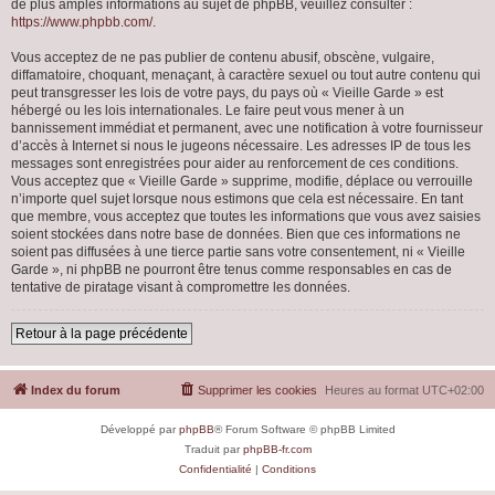
de plus amples informations au sujet de phpBB, veuillez consulter :
https://www.phpbb.com/
.
Vous acceptez de ne pas publier de contenu abusif, obscène, vulgaire,
diffamatoire, choquant, menaçant, à caractère sexuel ou tout autre contenu qui
peut transgresser les lois de votre pays, du pays où « Vieille Garde » est
hébergé ou les lois internationales. Le faire peut vous mener à un
bannissement immédiat et permanent, avec une notification à votre fournisseur
d’accès à Internet si nous le jugeons nécessaire. Les adresses IP de tous les
messages sont enregistrées pour aider au renforcement de ces conditions.
Vous acceptez que « Vieille Garde » supprime, modifie, déplace ou verrouille
n’importe quel sujet lorsque nous estimons que cela est nécessaire. En tant
que membre, vous acceptez que toutes les informations que vous avez saisies
soient stockées dans notre base de données. Bien que ces informations ne
soient pas diffusées à une tierce partie sans votre consentement, ni « Vieille
Garde », ni phpBB ne pourront être tenus comme responsables en cas de
tentative de piratage visant à compromettre les données.
Retour à la page précédente
Index du forum
Supprimer les cookies
Heures au format
UTC+02:00
Développé par
phpBB
® Forum Software © phpBB Limited
Traduit par
phpBB-fr.com
Confidentialité
|
Conditions