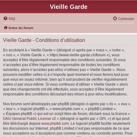
Vieille Garde
FAQ
Connexion
Index du forum
Vieille Garde - Conditions d’utilisation
En accédant à « Vieille Garde » (désigné ci-après par « nous », « notre »,
« nos », « Vieille Garde », « https://www.vieille-garde.ch/forum »), vous
acceptez d’être légalement responsable des conditions suivantes. Si vous
n’acceptez pas d’être légalement responsable de toutes les conditions
suivantes, alors n’accédez pas et/ou n’utilisez pas « Vieille Garde ». Nous
pouvons modifier celles-ci à n’importe quel moment et nous ferons tout pour
que vous en soyez informé, bien qu’il soit prudent de vérifier régulièrement
celles-ci par vous-même. Si vous continuez d’utiliser « Vieille Garde » alors
que des changements ont été effectués, vous acceptez d’être légalement
responsable des conditions découlant des mises à jour et/ou modifications.
Nos forums sont développés par phpBB (désigné ci-après par « ils », « eux »,
« leur », « logiciel phpBB », « www.phpbb.com », « phpBB Limited »,
« Équipes phpBB ») qui est un script libre de forum, déclaré sous la licence «
GNU General Public License v2
» (désigné ci-après par « GPL ») et qui peut
être téléchargé depuis
www.phpbb.com
. Le logiciel phpBB facilite seulement
les discussions sur Internet. phpBB Limited n’est pas responsable de ce que
nous acceptons ou n’acceptons pas comme contenu ou conduite permis. Pour