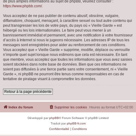
de plus amples informations au sujet de phpBB, veuillez consulter :
https://www.phpbb.com/
.
Vous acceptez de ne pas publier de contenu abusif, obscène, vulgaire,
diffamatoire, choquant, menaçant, à caractère sexuel ou tout autre contenu qui
peut transgresser les lois de votre pays, du pays où « Vieille Garde » est
hébergé ou les lois internationales. Le faire peut vous mener à un
bannissement immédiat et permanent, avec une notification à votre fournisseur
d’accès à Internet si nous le jugeons nécessaire. Les adresses IP de tous les
messages sont enregistrées pour aider au renforcement de ces conditions.
Vous acceptez que « Vieille Garde » supprime, modifie, déplace ou verrouille
n’importe quel sujet lorsque nous estimons que cela est nécessaire. En tant
que membre, vous acceptez que toutes les informations que vous avez saisies
soient stockées dans notre base de données. Bien que ces informations ne
soient pas diffusées à une tierce partie sans votre consentement, ni « Vieille
Garde », ni phpBB ne pourront être tenus comme responsables en cas de
tentative de piratage visant à compromettre les données.
Retour à la page précédente
Index du forum
Supprimer les cookies
Heures au format
UTC+02:00
Développé par
phpBB
® Forum Software © phpBB Limited
Traduit par
phpBB-fr.com
Confidentialité
|
Conditions