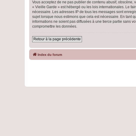
Vous acceptez de ne pas publier de contenu abusif, obscène, vu
« Vieille Garde » est hébergé ou les lois internationales. Le f
nécessaire. Les adresses IP de tous les messages sont enregist
sujet lorsque nous estimons que cela est nécessaire. En tant 
informations ne soient pas diffusées à une tierce partie sans 
compromettre les données.
Retour à la page précédente
Index du forum