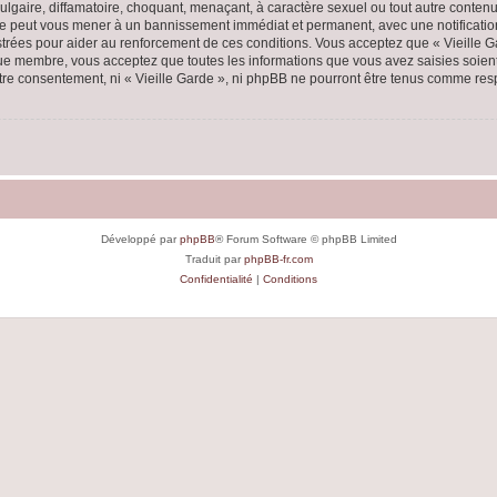
lgaire, diffamatoire, choquant, menaçant, à caractère sexuel ou tout autre contenu 
aire peut vous mener à un bannissement immédiat et permanent, avec une notification
rées pour aider au renforcement de ces conditions. Vous acceptez que « Vieille Ga
que membre, vous acceptez que toutes les informations que vous avez saisies soie
votre consentement, ni « Vieille Garde », ni phpBB ne pourront être tenus comme res
Développé par
phpBB
® Forum Software © phpBB Limited
Traduit par
phpBB-fr.com
Confidentialité
|
Conditions