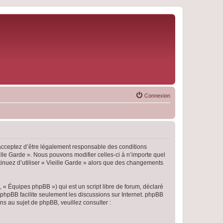
Connexion
s acceptez d’être légalement responsable des conditions
ille Garde ». Nous pouvons modifier celles-ci à n’importe quel
tinuez d’utiliser « Vieille Garde » alors que des changements
 « Équipes phpBB ») qui est un script libre de forum, déclaré
l phpBB facilite seulement les discussions sur Internet. phpBB
 au sujet de phpBB, veuillez consulter :