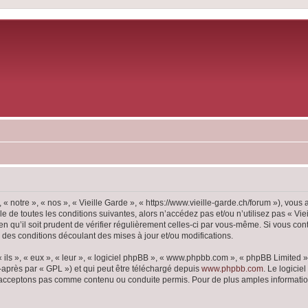
 « notre », « nos », « Vieille Garde », « https://www.vieille-garde.ch/forum »), vou
 de toutes les conditions suivantes, alors n’accédez pas et/ou n’utilisez pas « Vie
 qu’il soit prudent de vérifier régulièrement celles-ci par vous-même. Si vous con
 des conditions découlant des mises à jour et/ou modifications.
ls », « eux », « leur », « logiciel phpBB », « www.phpbb.com », « phpBB Limited »,
-après par « GPL ») et qui peut être téléchargé depuis
www.phpbb.com
. Le logicie
acceptons pas comme contenu ou conduite permis. Pour de plus amples informations