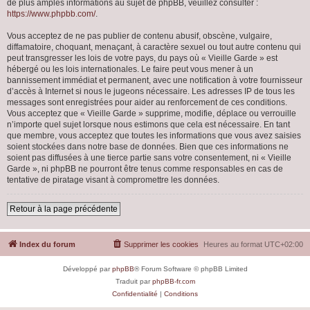
de plus amples informations au sujet de phpBB, veuillez consulter :
https://www.phpbb.com/
.
Vous acceptez de ne pas publier de contenu abusif, obscène, vulgaire,
diffamatoire, choquant, menaçant, à caractère sexuel ou tout autre contenu qui
peut transgresser les lois de votre pays, du pays où « Vieille Garde » est
hébergé ou les lois internationales. Le faire peut vous mener à un
bannissement immédiat et permanent, avec une notification à votre fournisseur
d’accès à Internet si nous le jugeons nécessaire. Les adresses IP de tous les
messages sont enregistrées pour aider au renforcement de ces conditions.
Vous acceptez que « Vieille Garde » supprime, modifie, déplace ou verrouille
n’importe quel sujet lorsque nous estimons que cela est nécessaire. En tant
que membre, vous acceptez que toutes les informations que vous avez saisies
soient stockées dans notre base de données. Bien que ces informations ne
soient pas diffusées à une tierce partie sans votre consentement, ni « Vieille
Garde », ni phpBB ne pourront être tenus comme responsables en cas de
tentative de piratage visant à compromettre les données.
Retour à la page précédente
Index du forum
Supprimer les cookies
Heures au format
UTC+02:00
Développé par
phpBB
® Forum Software © phpBB Limited
Traduit par
phpBB-fr.com
Confidentialité
|
Conditions