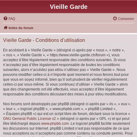
Vieille Garde
FAQ
Connexion
Index du forum
Vieille Garde - Conditions d’utilisation
En accédant à « Vieille Garde » (désigné ci-après par « nous », « notre »,
« nos », « Vieille Garde », « https://www.vieille-garde.ch/forum »), vous
acceptez d’être légalement responsable des conditions suivantes. Si vous
n’acceptez pas d’être légalement responsable de toutes les conditions
suivantes, alors n’accédez pas et/ou n’utilisez pas « Vieille Garde ». Nous
pouvons modifier celles-ci à n’importe quel moment et nous ferons tout pour
que vous en soyez informé, bien qu’il soit prudent de vérifier régulièrement
celles-ci par vous-même. Si vous continuez d’utiliser « Vieille Garde » alors
que des changements ont été effectués, vous acceptez d’être légalement
responsable des conditions découlant des mises à jour et/ou modifications.
Nos forums sont développés par phpBB (désigné ci-après par « ils », « eux »,
« leur », « logiciel phpBB », « www.phpbb.com », « phpBB Limited »,
« Équipes phpBB ») qui est un script libre de forum, déclaré sous la licence «
GNU General Public License v2
» (désigné ci-après par « GPL ») et qui peut
être téléchargé depuis
www.phpbb.com
. Le logiciel phpBB facilite seulement
les discussions sur Internet. phpBB Limited n’est pas responsable de ce que
nous acceptons ou n’acceptons pas comme contenu ou conduite permis. Pour