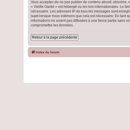
Vous acceptez de ne pas publier de contenu abusif, obscène, vu
« Vieille Garde » est hébergé ou les lois internationales. Le f
nécessaire. Les adresses IP de tous les messages sont enregist
sujet lorsque nous estimons que cela est nécessaire. En tant 
informations ne soient pas diffusées à une tierce partie sans 
compromettre les données.
Retour à la page précédente
Index du forum