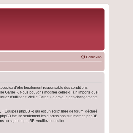
Connexion
s acceptez d’être légalement responsable des conditions
ille Garde ». Nous pouvons modifier celles-ci à n’importe quel
tinuez d’utiliser « Vieille Garde » alors que des changements
 « Équipes phpBB ») qui est un script libre de forum, déclaré
l phpBB facilite seulement les discussions sur Internet. phpBB
 au sujet de phpBB, veuillez consulter :