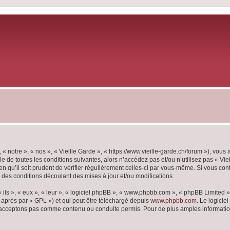
 « notre », « nos », « Vieille Garde », « https://www.vieille-garde.ch/forum »), vou
 de toutes les conditions suivantes, alors n’accédez pas et/ou n’utilisez pas « Vie
 qu’il soit prudent de vérifier régulièrement celles-ci par vous-même. Si vous con
 des conditions découlant des mises à jour et/ou modifications.
ls », « eux », « leur », « logiciel phpBB », « www.phpbb.com », « phpBB Limited »,
-après par « GPL ») et qui peut être téléchargé depuis
www.phpbb.com
. Le logicie
acceptons pas comme contenu ou conduite permis. Pour de plus amples informations