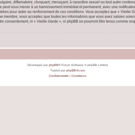
lgaire, diffamatoire, choquant, menaçant, à caractère sexuel ou tout autre contenu 
aire peut vous mener à un bannissement immédiat et permanent, avec une notification
rées pour aider au renforcement de ces conditions. Vous acceptez que « Vieille Ga
que membre, vous acceptez que toutes les informations que vous avez saisies soie
votre consentement, ni « Vieille Garde », ni phpBB ne pourront être tenus comme res
Développé par
phpBB
® Forum Software © phpBB Limited
Traduit par
phpBB-fr.com
Confidentialité
|
Conditions