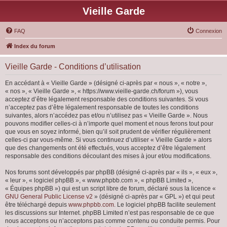
Vieille Garde
FAQ
Connexion
Index du forum
Vieille Garde - Conditions d’utilisation
En accédant à « Vieille Garde » (désigné ci-après par « nous », « notre »,
« nos », « Vieille Garde », « https://www.vieille-garde.ch/forum »), vous
acceptez d’être légalement responsable des conditions suivantes. Si vous
n’acceptez pas d’être légalement responsable de toutes les conditions
suivantes, alors n’accédez pas et/ou n’utilisez pas « Vieille Garde ». Nous
pouvons modifier celles-ci à n’importe quel moment et nous ferons tout pour
que vous en soyez informé, bien qu’il soit prudent de vérifier régulièrement
celles-ci par vous-même. Si vous continuez d’utiliser « Vieille Garde » alors
que des changements ont été effectués, vous acceptez d’être légalement
responsable des conditions découlant des mises à jour et/ou modifications.
Nos forums sont développés par phpBB (désigné ci-après par « ils », « eux »,
« leur », « logiciel phpBB », « www.phpbb.com », « phpBB Limited »,
« Équipes phpBB ») qui est un script libre de forum, déclaré sous la licence «
GNU General Public License v2
» (désigné ci-après par « GPL ») et qui peut
être téléchargé depuis
www.phpbb.com
. Le logiciel phpBB facilite seulement
les discussions sur Internet. phpBB Limited n’est pas responsable de ce que
nous acceptons ou n’acceptons pas comme contenu ou conduite permis. Pour