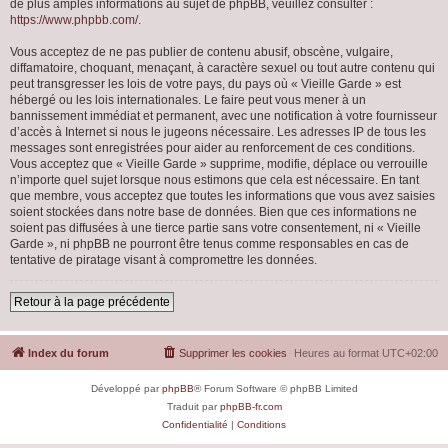
de plus amples informations au sujet de phpBB, veuillez consulter :
https://www.phpbb.com/
.
Vous acceptez de ne pas publier de contenu abusif, obscène, vulgaire,
diffamatoire, choquant, menaçant, à caractère sexuel ou tout autre contenu qui
peut transgresser les lois de votre pays, du pays où « Vieille Garde » est
hébergé ou les lois internationales. Le faire peut vous mener à un
bannissement immédiat et permanent, avec une notification à votre fournisseur
d’accès à Internet si nous le jugeons nécessaire. Les adresses IP de tous les
messages sont enregistrées pour aider au renforcement de ces conditions.
Vous acceptez que « Vieille Garde » supprime, modifie, déplace ou verrouille
n’importe quel sujet lorsque nous estimons que cela est nécessaire. En tant
que membre, vous acceptez que toutes les informations que vous avez saisies
soient stockées dans notre base de données. Bien que ces informations ne
soient pas diffusées à une tierce partie sans votre consentement, ni « Vieille
Garde », ni phpBB ne pourront être tenus comme responsables en cas de
tentative de piratage visant à compromettre les données.
Retour à la page précédente
Index du forum
Supprimer les cookies
Heures au format
UTC+02:00
Développé par
phpBB
® Forum Software © phpBB Limited
Traduit par
phpBB-fr.com
Confidentialité
|
Conditions