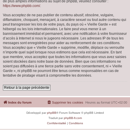
de plus amples informations au sujet de phpBB, veuillez consulter :
https://www.phpbb.com/
.
Vous acceptez de ne pas publier de contenu abusif, obscène, vulgaire,
diffamatoire, choquant, menaçant, à caractère sexuel ou tout autre contenu qui
peut transgresser les lois de votre pays, du pays où « Vieille Garde » est
hébergé ou les lois internationales. Le faire peut vous mener à un
bannissement immédiat et permanent, avec une notification à votre fournisseur
d’accès à Internet si nous le jugeons nécessaire. Les adresses IP de tous les
messages sont enregistrées pour aider au renforcement de ces conditions.
Vous acceptez que « Vieille Garde » supprime, modifie, déplace ou verrouille
n’importe quel sujet lorsque nous estimons que cela est nécessaire. En tant
que membre, vous acceptez que toutes les informations que vous avez saisies
soient stockées dans notre base de données. Bien que ces informations ne
soient pas diffusées à une tierce partie sans votre consentement, ni « Vieille
Garde », ni phpBB ne pourront être tenus comme responsables en cas de
tentative de piratage visant à compromettre les données.
Retour à la page précédente
Index du forum
Supprimer les cookies
Heures au format
UTC+02:00
Développé par
phpBB
® Forum Software © phpBB Limited
Traduit par
phpBB-fr.com
Confidentialité
|
Conditions