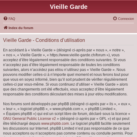
Vieille Garde
FAQ
Connexion
Index du forum
Vieille Garde - Conditions d’utilisation
En accédant à « Vieille Garde » (désigné ci-après par « nous », « notre »,
« nos », « Vieille Garde », « https://www.vieille-garde.ch/forum »), vous
acceptez d’être légalement responsable des conditions suivantes. Si vous
n’acceptez pas d’être légalement responsable de toutes les conditions
suivantes, alors n’accédez pas et/ou n’utilisez pas « Vieille Garde ». Nous
pouvons modifier celles-ci à n’importe quel moment et nous ferons tout pour
que vous en soyez informé, bien qu’il soit prudent de vérifier régulièrement
celles-ci par vous-même. Si vous continuez d’utiliser « Vieille Garde » alors
que des changements ont été effectués, vous acceptez d’être légalement
responsable des conditions découlant des mises à jour et/ou modifications.
Nos forums sont développés par phpBB (désigné ci-après par « ils », « eux »,
« leur », « logiciel phpBB », « www.phpbb.com », « phpBB Limited »,
« Équipes phpBB ») qui est un script libre de forum, déclaré sous la licence «
GNU General Public License v2
» (désigné ci-après par « GPL ») et qui peut
être téléchargé depuis
www.phpbb.com
. Le logiciel phpBB facilite seulement
les discussions sur Internet. phpBB Limited n’est pas responsable de ce que
nous acceptons ou n’acceptons pas comme contenu ou conduite permis. Pour