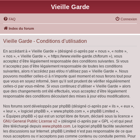
Vieille Garde
FAQ
Connexion
Index du forum
Vieille Garde - Conditions d’utilisation
En accédant à « Vieille Garde » (désigné ci-après par « nous », « notre »,
« nos », « Vieille Garde », « https://www.vieille-garde.ch/forum »), vous
acceptez d’être légalement responsable des conditions suivantes. Si vous
n’acceptez pas d’être légalement responsable de toutes les conditions
suivantes, alors n’accédez pas et/ou n’utilisez pas « Vieille Garde ». Nous
pouvons modifier celles-ci à n’importe quel moment et nous ferons tout pour
que vous en soyez informé, bien qu’il soit prudent de vérifier régulièrement
celles-ci par vous-même. Si vous continuez d’utiliser « Vieille Garde » alors
que des changements ont été effectués, vous acceptez d’être légalement
responsable des conditions découlant des mises à jour et/ou modifications.
Nos forums sont développés par phpBB (désigné ci-après par « ils », « eux »,
« leur », « logiciel phpBB », « www.phpbb.com », « phpBB Limited »,
« Équipes phpBB ») qui est un script libre de forum, déclaré sous la licence «
GNU General Public License v2
» (désigné ci-après par « GPL ») et qui peut
être téléchargé depuis
www.phpbb.com
. Le logiciel phpBB facilite seulement
les discussions sur Internet. phpBB Limited n’est pas responsable de ce que
nous acceptons ou n’acceptons pas comme contenu ou conduite permis. Pour