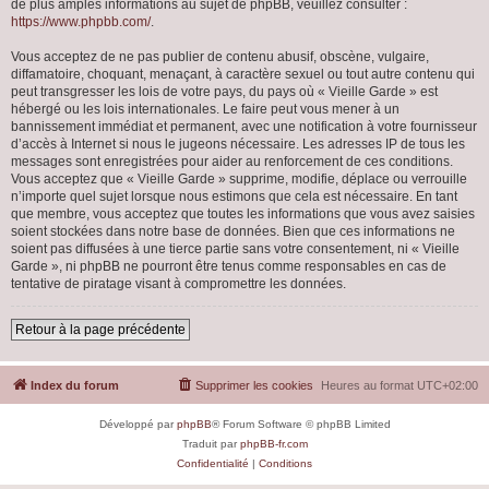
de plus amples informations au sujet de phpBB, veuillez consulter :
https://www.phpbb.com/
.
Vous acceptez de ne pas publier de contenu abusif, obscène, vulgaire,
diffamatoire, choquant, menaçant, à caractère sexuel ou tout autre contenu qui
peut transgresser les lois de votre pays, du pays où « Vieille Garde » est
hébergé ou les lois internationales. Le faire peut vous mener à un
bannissement immédiat et permanent, avec une notification à votre fournisseur
d’accès à Internet si nous le jugeons nécessaire. Les adresses IP de tous les
messages sont enregistrées pour aider au renforcement de ces conditions.
Vous acceptez que « Vieille Garde » supprime, modifie, déplace ou verrouille
n’importe quel sujet lorsque nous estimons que cela est nécessaire. En tant
que membre, vous acceptez que toutes les informations que vous avez saisies
soient stockées dans notre base de données. Bien que ces informations ne
soient pas diffusées à une tierce partie sans votre consentement, ni « Vieille
Garde », ni phpBB ne pourront être tenus comme responsables en cas de
tentative de piratage visant à compromettre les données.
Retour à la page précédente
Index du forum
Supprimer les cookies
Heures au format
UTC+02:00
Développé par
phpBB
® Forum Software © phpBB Limited
Traduit par
phpBB-fr.com
Confidentialité
|
Conditions