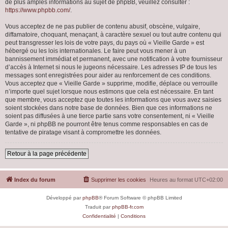
de plus amples informations au sujet de phpBB, veuillez consulter :
https://www.phpbb.com/
.
Vous acceptez de ne pas publier de contenu abusif, obscène, vulgaire,
diffamatoire, choquant, menaçant, à caractère sexuel ou tout autre contenu qui
peut transgresser les lois de votre pays, du pays où « Vieille Garde » est
hébergé ou les lois internationales. Le faire peut vous mener à un
bannissement immédiat et permanent, avec une notification à votre fournisseur
d’accès à Internet si nous le jugeons nécessaire. Les adresses IP de tous les
messages sont enregistrées pour aider au renforcement de ces conditions.
Vous acceptez que « Vieille Garde » supprime, modifie, déplace ou verrouille
n’importe quel sujet lorsque nous estimons que cela est nécessaire. En tant
que membre, vous acceptez que toutes les informations que vous avez saisies
soient stockées dans notre base de données. Bien que ces informations ne
soient pas diffusées à une tierce partie sans votre consentement, ni « Vieille
Garde », ni phpBB ne pourront être tenus comme responsables en cas de
tentative de piratage visant à compromettre les données.
Retour à la page précédente
Index du forum
Supprimer les cookies
Heures au format
UTC+02:00
Développé par
phpBB
® Forum Software © phpBB Limited
Traduit par
phpBB-fr.com
Confidentialité
|
Conditions