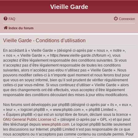
Vieille Garde
FAQ
Connexion
Index du forum
Vieille Garde - Conditions d’utilisation
En accédant à « Vieille Garde » (désigné ci-après par « nous », « notre »,
« nos », « Vieille Garde », « https://www.vieille-garde.ch/forum »), vous
acceptez d’être légalement responsable des conditions suivantes. Si vous
n’acceptez pas d’être légalement responsable de toutes les conditions
suivantes, alors n’accédez pas et/ou n’utilisez pas « Vieille Garde ». Nous
pouvons modifier celles-ci à n’importe quel moment et nous ferons tout pour
que vous en soyez informé, bien qu’il soit prudent de vérifier régulièrement
celles-ci par vous-même. Si vous continuez d’utiliser « Vieille Garde » alors
que des changements ont été effectués, vous acceptez d’être légalement
responsable des conditions découlant des mises à jour et/ou modifications.
Nos forums sont développés par phpBB (désigné ci-après par « ils », « eux »,
« leur », « logiciel phpBB », « www.phpbb.com », « phpBB Limited »,
« Équipes phpBB ») qui est un script libre de forum, déclaré sous la licence «
GNU General Public License v2
» (désigné ci-après par « GPL ») et qui peut
être téléchargé depuis
www.phpbb.com
. Le logiciel phpBB facilite seulement
les discussions sur Internet. phpBB Limited n’est pas responsable de ce que
nous acceptons ou n’acceptons pas comme contenu ou conduite permis. Pour