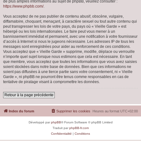
de plus amples informations au sujet de phpBB, veuillez consulter :
https://www.phpbb.com/
.
Vous acceptez de ne pas publier de contenu abusif, obscène, vulgaire,
diffamatoire, choquant, menaçant, à caractère sexuel ou tout autre contenu qui
peut transgresser les lois de votre pays, du pays où « Vieille Garde » est
hébergé ou les lois internationales. Le faire peut vous mener à un
bannissement immédiat et permanent, avec une notification à votre fournisseur
d’accès à Internet si nous le jugeons nécessaire. Les adresses IP de tous les
messages sont enregistrées pour aider au renforcement de ces conditions.
Vous acceptez que « Vieille Garde » supprime, modifie, déplace ou verrouille
n’importe quel sujet lorsque nous estimons que cela est nécessaire. En tant
que membre, vous acceptez que toutes les informations que vous avez saisies
soient stockées dans notre base de données. Bien que ces informations ne
soient pas diffusées à une tierce partie sans votre consentement, ni « Vieille
Garde », ni phpBB ne pourront être tenus comme responsables en cas de
tentative de piratage visant à compromettre les données.
Retour à la page précédente
Index du forum
Supprimer les cookies
Heures au format
UTC+02:00
Développé par
phpBB
® Forum Software © phpBB Limited
Traduit par
phpBB-fr.com
Confidentialité
|
Conditions