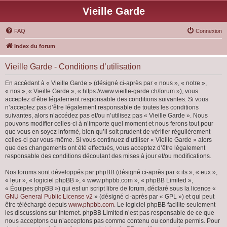
Vieille Garde
FAQ
Connexion
Index du forum
Vieille Garde - Conditions d’utilisation
En accédant à « Vieille Garde » (désigné ci-après par « nous », « notre »,
« nos », « Vieille Garde », « https://www.vieille-garde.ch/forum »), vous
acceptez d’être légalement responsable des conditions suivantes. Si vous
n’acceptez pas d’être légalement responsable de toutes les conditions
suivantes, alors n’accédez pas et/ou n’utilisez pas « Vieille Garde ». Nous
pouvons modifier celles-ci à n’importe quel moment et nous ferons tout pour
que vous en soyez informé, bien qu’il soit prudent de vérifier régulièrement
celles-ci par vous-même. Si vous continuez d’utiliser « Vieille Garde » alors
que des changements ont été effectués, vous acceptez d’être légalement
responsable des conditions découlant des mises à jour et/ou modifications.
Nos forums sont développés par phpBB (désigné ci-après par « ils », « eux »,
« leur », « logiciel phpBB », « www.phpbb.com », « phpBB Limited »,
« Équipes phpBB ») qui est un script libre de forum, déclaré sous la licence «
GNU General Public License v2
» (désigné ci-après par « GPL ») et qui peut
être téléchargé depuis
www.phpbb.com
. Le logiciel phpBB facilite seulement
les discussions sur Internet. phpBB Limited n’est pas responsable de ce que
nous acceptons ou n’acceptons pas comme contenu ou conduite permis. Pour