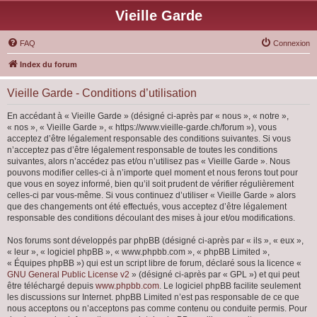
Vieille Garde
FAQ
Connexion
Index du forum
Vieille Garde - Conditions d’utilisation
En accédant à « Vieille Garde » (désigné ci-après par « nous », « notre »,
« nos », « Vieille Garde », « https://www.vieille-garde.ch/forum »), vous
acceptez d’être légalement responsable des conditions suivantes. Si vous
n’acceptez pas d’être légalement responsable de toutes les conditions
suivantes, alors n’accédez pas et/ou n’utilisez pas « Vieille Garde ». Nous
pouvons modifier celles-ci à n’importe quel moment et nous ferons tout pour
que vous en soyez informé, bien qu’il soit prudent de vérifier régulièrement
celles-ci par vous-même. Si vous continuez d’utiliser « Vieille Garde » alors
que des changements ont été effectués, vous acceptez d’être légalement
responsable des conditions découlant des mises à jour et/ou modifications.
Nos forums sont développés par phpBB (désigné ci-après par « ils », « eux »,
« leur », « logiciel phpBB », « www.phpbb.com », « phpBB Limited »,
« Équipes phpBB ») qui est un script libre de forum, déclaré sous la licence «
GNU General Public License v2
» (désigné ci-après par « GPL ») et qui peut
être téléchargé depuis
www.phpbb.com
. Le logiciel phpBB facilite seulement
les discussions sur Internet. phpBB Limited n’est pas responsable de ce que
nous acceptons ou n’acceptons pas comme contenu ou conduite permis. Pour