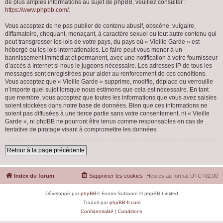
de plus amples informations au sujet de phpBB, veuillez consulter :
https://www.phpbb.com/
.
Vous acceptez de ne pas publier de contenu abusif, obscène, vulgaire,
diffamatoire, choquant, menaçant, à caractère sexuel ou tout autre contenu qui
peut transgresser les lois de votre pays, du pays où « Vieille Garde » est
hébergé ou les lois internationales. Le faire peut vous mener à un
bannissement immédiat et permanent, avec une notification à votre fournisseur
d’accès à Internet si nous le jugeons nécessaire. Les adresses IP de tous les
messages sont enregistrées pour aider au renforcement de ces conditions.
Vous acceptez que « Vieille Garde » supprime, modifie, déplace ou verrouille
n’importe quel sujet lorsque nous estimons que cela est nécessaire. En tant
que membre, vous acceptez que toutes les informations que vous avez saisies
soient stockées dans notre base de données. Bien que ces informations ne
soient pas diffusées à une tierce partie sans votre consentement, ni « Vieille
Garde », ni phpBB ne pourront être tenus comme responsables en cas de
tentative de piratage visant à compromettre les données.
Retour à la page précédente
Index du forum
Supprimer les cookies
Heures au format
UTC+02:00
Développé par
phpBB
® Forum Software © phpBB Limited
Traduit par
phpBB-fr.com
Confidentialité
|
Conditions