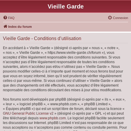
Vieille Garde
FAQ
Connexion
Index du forum
Vieille Garde - Conditions d’utilisation
En accédant à « Vieille Garde » (désigné ci-après par « nous », « notre »,
« nos », « Vieille Garde », « https://www.vieille-garde.ch/forum »), vous
acceptez d’être légalement responsable des conditions suivantes. Si vous
n’acceptez pas d’être légalement responsable de toutes les conditions
suivantes, alors n’accédez pas et/ou n’utilisez pas « Vieille Garde ». Nous
pouvons modifier celles-ci à n’importe quel moment et nous ferons tout pour
que vous en soyez informé, bien qu’il soit prudent de vérifier régulièrement
celles-ci par vous-même. Si vous continuez d’utiliser « Vieille Garde » alors
que des changements ont été effectués, vous acceptez d’être légalement
responsable des conditions découlant des mises à jour et/ou modifications.
Nos forums sont développés par phpBB (désigné ci-après par « ils », « eux »,
« leur », « logiciel phpBB », « www.phpbb.com », « phpBB Limited »,
« Équipes phpBB ») qui est un script libre de forum, déclaré sous la licence «
GNU General Public License v2
» (désigné ci-après par « GPL ») et qui peut
être téléchargé depuis
www.phpbb.com
. Le logiciel phpBB facilite seulement
les discussions sur Internet. phpBB Limited n’est pas responsable de ce que
nous acceptons ou n’acceptons pas comme contenu ou conduite permis. Pour