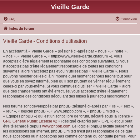
Vieille Garde
FAQ
Connexion
Index du forum
Vieille Garde - Conditions d’utilisation
En accédant à « Vieille Garde » (désigné ci-après par « nous », « notre »,
« nos », « Vieille Garde », « https://www.vieille-garde.ch/forum »), vous
acceptez d’être légalement responsable des conditions suivantes. Si vous
n’acceptez pas d’être légalement responsable de toutes les conditions
suivantes, alors n’accédez pas et/ou n’utilisez pas « Vieille Garde ». Nous
pouvons modifier celles-ci à n’importe quel moment et nous ferons tout pour
que vous en soyez informé, bien qu’il soit prudent de vérifier régulièrement
celles-ci par vous-même. Si vous continuez d’utiliser « Vieille Garde » alors
que des changements ont été effectués, vous acceptez d’être légalement
responsable des conditions découlant des mises à jour et/ou modifications.
Nos forums sont développés par phpBB (désigné ci-après par « ils », « eux »,
« leur », « logiciel phpBB », « www.phpbb.com », « phpBB Limited »,
« Équipes phpBB ») qui est un script libre de forum, déclaré sous la licence «
GNU General Public License v2
» (désigné ci-après par « GPL ») et qui peut
être téléchargé depuis
www.phpbb.com
. Le logiciel phpBB facilite seulement
les discussions sur Internet. phpBB Limited n’est pas responsable de ce que
nous acceptons ou n’acceptons pas comme contenu ou conduite permis. Pour