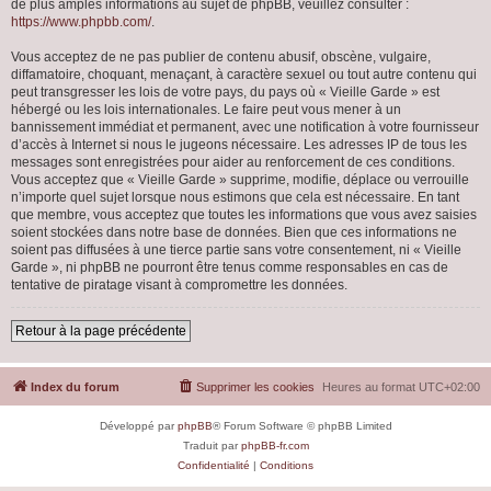
de plus amples informations au sujet de phpBB, veuillez consulter :
https://www.phpbb.com/
.
Vous acceptez de ne pas publier de contenu abusif, obscène, vulgaire,
diffamatoire, choquant, menaçant, à caractère sexuel ou tout autre contenu qui
peut transgresser les lois de votre pays, du pays où « Vieille Garde » est
hébergé ou les lois internationales. Le faire peut vous mener à un
bannissement immédiat et permanent, avec une notification à votre fournisseur
d’accès à Internet si nous le jugeons nécessaire. Les adresses IP de tous les
messages sont enregistrées pour aider au renforcement de ces conditions.
Vous acceptez que « Vieille Garde » supprime, modifie, déplace ou verrouille
n’importe quel sujet lorsque nous estimons que cela est nécessaire. En tant
que membre, vous acceptez que toutes les informations que vous avez saisies
soient stockées dans notre base de données. Bien que ces informations ne
soient pas diffusées à une tierce partie sans votre consentement, ni « Vieille
Garde », ni phpBB ne pourront être tenus comme responsables en cas de
tentative de piratage visant à compromettre les données.
Retour à la page précédente
Index du forum
Supprimer les cookies
Heures au format
UTC+02:00
Développé par
phpBB
® Forum Software © phpBB Limited
Traduit par
phpBB-fr.com
Confidentialité
|
Conditions