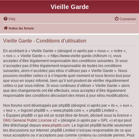
Vieille Garde
FAQ
Connexion
Index du forum
Vieille Garde - Conditions d’utilisation
En accédant à « Vieille Garde » (désigné ci-après par « nous », « notre »,
« nos », « Vieille Garde », « https://www.vieille-garde.ch/forum »), vous
acceptez d’être légalement responsable des conditions suivantes. Si vous
n’acceptez pas d’être légalement responsable de toutes les conditions
suivantes, alors n’accédez pas et/ou n’utilisez pas « Vieille Garde ». Nous
pouvons modifier celles-ci à n’importe quel moment et nous ferons tout pour
que vous en soyez informé, bien qu’il soit prudent de vérifier régulièrement
celles-ci par vous-même. Si vous continuez d’utiliser « Vieille Garde » alors
que des changements ont été effectués, vous acceptez d’être légalement
responsable des conditions découlant des mises à jour et/ou modifications.
Nos forums sont développés par phpBB (désigné ci-après par « ils », « eux »,
« leur », « logiciel phpBB », « www.phpbb.com », « phpBB Limited »,
« Équipes phpBB ») qui est un script libre de forum, déclaré sous la licence «
GNU General Public License v2
» (désigné ci-après par « GPL ») et qui peut
être téléchargé depuis
www.phpbb.com
. Le logiciel phpBB facilite seulement
les discussions sur Internet. phpBB Limited n’est pas responsable de ce que
nous acceptons ou n’acceptons pas comme contenu ou conduite permis. Pour