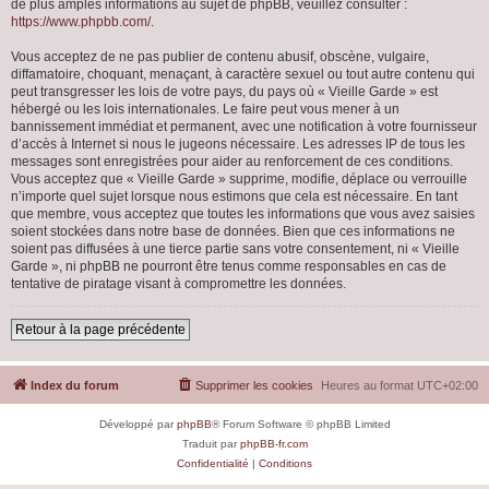
de plus amples informations au sujet de phpBB, veuillez consulter :
https://www.phpbb.com/
.
Vous acceptez de ne pas publier de contenu abusif, obscène, vulgaire,
diffamatoire, choquant, menaçant, à caractère sexuel ou tout autre contenu qui
peut transgresser les lois de votre pays, du pays où « Vieille Garde » est
hébergé ou les lois internationales. Le faire peut vous mener à un
bannissement immédiat et permanent, avec une notification à votre fournisseur
d’accès à Internet si nous le jugeons nécessaire. Les adresses IP de tous les
messages sont enregistrées pour aider au renforcement de ces conditions.
Vous acceptez que « Vieille Garde » supprime, modifie, déplace ou verrouille
n’importe quel sujet lorsque nous estimons que cela est nécessaire. En tant
que membre, vous acceptez que toutes les informations que vous avez saisies
soient stockées dans notre base de données. Bien que ces informations ne
soient pas diffusées à une tierce partie sans votre consentement, ni « Vieille
Garde », ni phpBB ne pourront être tenus comme responsables en cas de
tentative de piratage visant à compromettre les données.
Retour à la page précédente
Index du forum
Supprimer les cookies
Heures au format
UTC+02:00
Développé par
phpBB
® Forum Software © phpBB Limited
Traduit par
phpBB-fr.com
Confidentialité
|
Conditions