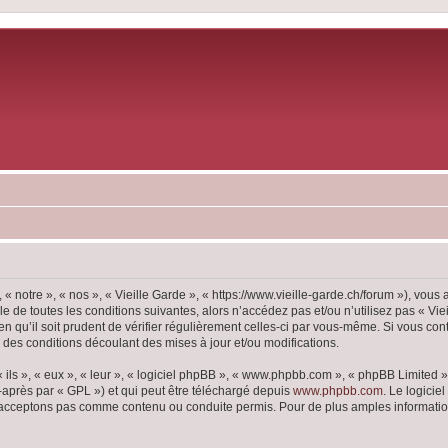
 « notre », « nos », « Vieille Garde », « https://www.vieille-garde.ch/forum »), vou
 de toutes les conditions suivantes, alors n’accédez pas et/ou n’utilisez pas « Vie
 qu’il soit prudent de vérifier régulièrement celles-ci par vous-même. Si vous con
 des conditions découlant des mises à jour et/ou modifications.
ls », « eux », « leur », « logiciel phpBB », « www.phpbb.com », « phpBB Limited »,
-après par « GPL ») et qui peut être téléchargé depuis
www.phpbb.com
. Le logicie
acceptons pas comme contenu ou conduite permis. Pour de plus amples informations