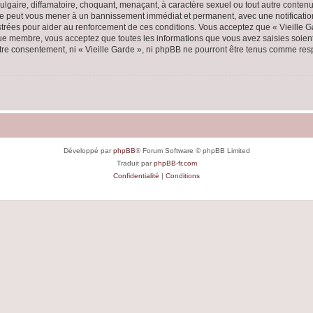
lgaire, diffamatoire, choquant, menaçant, à caractère sexuel ou tout autre contenu 
aire peut vous mener à un bannissement immédiat et permanent, avec une notification
rées pour aider au renforcement de ces conditions. Vous acceptez que « Vieille Ga
que membre, vous acceptez que toutes les informations que vous avez saisies soie
votre consentement, ni « Vieille Garde », ni phpBB ne pourront être tenus comme res
Développé par
phpBB
® Forum Software © phpBB Limited
Traduit par
phpBB-fr.com
Confidentialité
|
Conditions