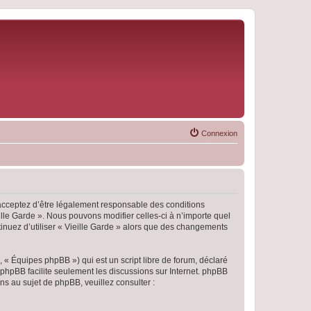
Connexion
s acceptez d’être légalement responsable des conditions
ille Garde ». Nous pouvons modifier celles-ci à n’importe quel
tinuez d’utiliser « Vieille Garde » alors que des changements
 « Équipes phpBB ») qui est un script libre de forum, déclaré
l phpBB facilite seulement les discussions sur Internet. phpBB
 au sujet de phpBB, veuillez consulter :