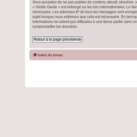
Vous acceptez de ne pas publier de contenu abusif, obscène, vu
« Vieille Garde » est hébergé ou les lois internationales. Le f
nécessaire. Les adresses IP de tous les messages sont enregist
sujet lorsque nous estimons que cela est nécessaire. En tant 
informations ne soient pas diffusées à une tierce partie sans 
compromettre les données.
Retour à la page précédente
Index du forum