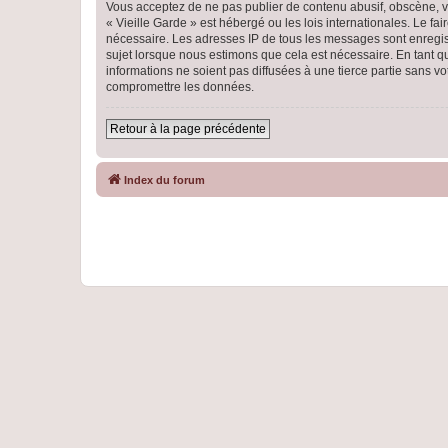
Vous acceptez de ne pas publier de contenu abusif, obscène, vu
« Vieille Garde » est hébergé ou les lois internationales. Le f
nécessaire. Les adresses IP de tous les messages sont enregist
sujet lorsque nous estimons que cela est nécessaire. En tant 
informations ne soient pas diffusées à une tierce partie sans 
compromettre les données.
Retour à la page précédente
Index du forum