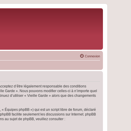
Connexion
s acceptez d’être légalement responsable des conditions
ille Garde ». Nous pouvons modifier celles-ci à n’importe quel
tinuez d’utiliser « Vieille Garde » alors que des changements
 « Équipes phpBB ») qui est un script libre de forum, déclaré
l phpBB facilite seulement les discussions sur Internet. phpBB
 au sujet de phpBB, veuillez consulter :