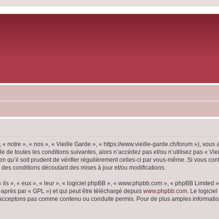
 « notre », « nos », « Vieille Garde », « https://www.vieille-garde.ch/forum »), vou
 de toutes les conditions suivantes, alors n’accédez pas et/ou n’utilisez pas « Vie
 qu’il soit prudent de vérifier régulièrement celles-ci par vous-même. Si vous con
 des conditions découlant des mises à jour et/ou modifications.
ls », « eux », « leur », « logiciel phpBB », « www.phpbb.com », « phpBB Limited »,
-après par « GPL ») et qui peut être téléchargé depuis
www.phpbb.com
. Le logicie
acceptons pas comme contenu ou conduite permis. Pour de plus amples informations