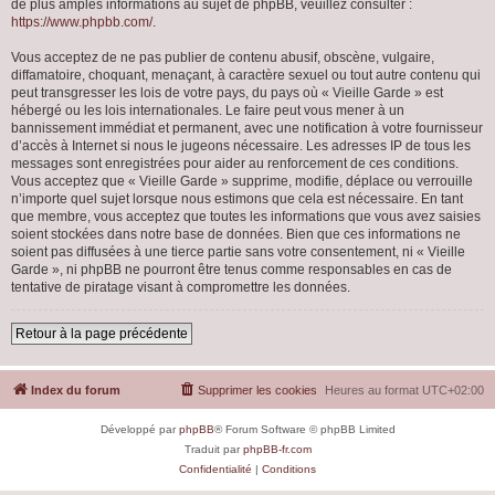
de plus amples informations au sujet de phpBB, veuillez consulter :
https://www.phpbb.com/
.
Vous acceptez de ne pas publier de contenu abusif, obscène, vulgaire,
diffamatoire, choquant, menaçant, à caractère sexuel ou tout autre contenu qui
peut transgresser les lois de votre pays, du pays où « Vieille Garde » est
hébergé ou les lois internationales. Le faire peut vous mener à un
bannissement immédiat et permanent, avec une notification à votre fournisseur
d’accès à Internet si nous le jugeons nécessaire. Les adresses IP de tous les
messages sont enregistrées pour aider au renforcement de ces conditions.
Vous acceptez que « Vieille Garde » supprime, modifie, déplace ou verrouille
n’importe quel sujet lorsque nous estimons que cela est nécessaire. En tant
que membre, vous acceptez que toutes les informations que vous avez saisies
soient stockées dans notre base de données. Bien que ces informations ne
soient pas diffusées à une tierce partie sans votre consentement, ni « Vieille
Garde », ni phpBB ne pourront être tenus comme responsables en cas de
tentative de piratage visant à compromettre les données.
Retour à la page précédente
Index du forum
Supprimer les cookies
Heures au format
UTC+02:00
Développé par
phpBB
® Forum Software © phpBB Limited
Traduit par
phpBB-fr.com
Confidentialité
|
Conditions