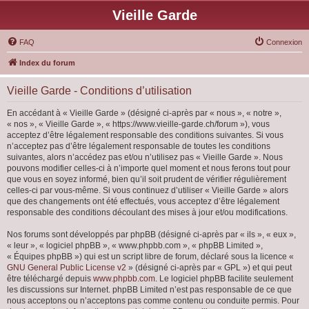
Vieille Garde
FAQ
Connexion
Index du forum
Vieille Garde - Conditions d’utilisation
En accédant à « Vieille Garde » (désigné ci-après par « nous », « notre »,
« nos », « Vieille Garde », « https://www.vieille-garde.ch/forum »), vous
acceptez d’être légalement responsable des conditions suivantes. Si vous
n’acceptez pas d’être légalement responsable de toutes les conditions
suivantes, alors n’accédez pas et/ou n’utilisez pas « Vieille Garde ». Nous
pouvons modifier celles-ci à n’importe quel moment et nous ferons tout pour
que vous en soyez informé, bien qu’il soit prudent de vérifier régulièrement
celles-ci par vous-même. Si vous continuez d’utiliser « Vieille Garde » alors
que des changements ont été effectués, vous acceptez d’être légalement
responsable des conditions découlant des mises à jour et/ou modifications.
Nos forums sont développés par phpBB (désigné ci-après par « ils », « eux »,
« leur », « logiciel phpBB », « www.phpbb.com », « phpBB Limited »,
« Équipes phpBB ») qui est un script libre de forum, déclaré sous la licence «
GNU General Public License v2
» (désigné ci-après par « GPL ») et qui peut
être téléchargé depuis
www.phpbb.com
. Le logiciel phpBB facilite seulement
les discussions sur Internet. phpBB Limited n’est pas responsable de ce que
nous acceptons ou n’acceptons pas comme contenu ou conduite permis. Pour