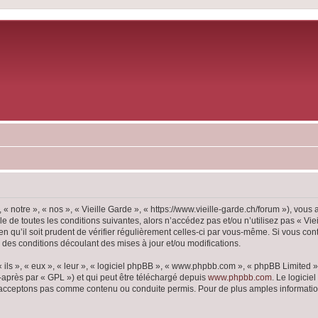
 « notre », « nos », « Vieille Garde », « https://www.vieille-garde.ch/forum »), vou
 de toutes les conditions suivantes, alors n’accédez pas et/ou n’utilisez pas « Vie
 qu’il soit prudent de vérifier régulièrement celles-ci par vous-même. Si vous con
 des conditions découlant des mises à jour et/ou modifications.
ls », « eux », « leur », « logiciel phpBB », « www.phpbb.com », « phpBB Limited »,
-après par « GPL ») et qui peut être téléchargé depuis
www.phpbb.com
. Le logicie
acceptons pas comme contenu ou conduite permis. Pour de plus amples informations