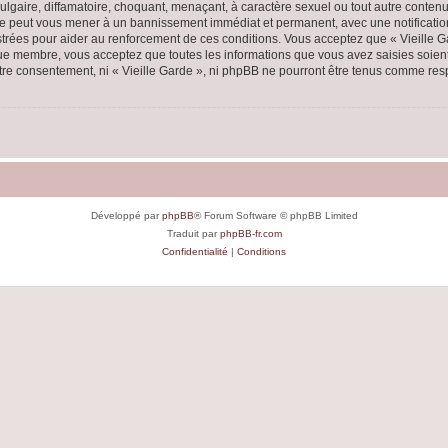
lgaire, diffamatoire, choquant, menaçant, à caractère sexuel ou tout autre contenu 
aire peut vous mener à un bannissement immédiat et permanent, avec une notification
rées pour aider au renforcement de ces conditions. Vous acceptez que « Vieille Ga
que membre, vous acceptez que toutes les informations que vous avez saisies soie
votre consentement, ni « Vieille Garde », ni phpBB ne pourront être tenus comme res
Développé par
phpBB
® Forum Software © phpBB Limited
Traduit par
phpBB-fr.com
Confidentialité
|
Conditions