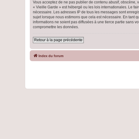
Vous acceptez de ne pas publier de contenu abusif, obscène, vu
« Vieille Garde » est hébergé ou les lois internationales. Le f
nécessaire. Les adresses IP de tous les messages sont enregist
sujet lorsque nous estimons que cela est nécessaire. En tant 
informations ne soient pas diffusées à une tierce partie sans 
compromettre les données.
Retour à la page précédente
Index du forum