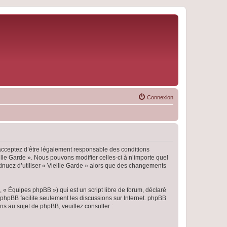
Connexion
s acceptez d’être légalement responsable des conditions
ille Garde ». Nous pouvons modifier celles-ci à n’importe quel
tinuez d’utiliser « Vieille Garde » alors que des changements
 « Équipes phpBB ») qui est un script libre de forum, déclaré
l phpBB facilite seulement les discussions sur Internet. phpBB
 au sujet de phpBB, veuillez consulter :