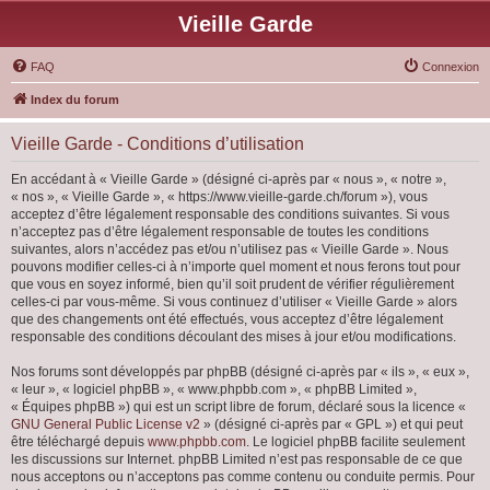
Vieille Garde
FAQ
Connexion
Index du forum
Vieille Garde - Conditions d’utilisation
En accédant à « Vieille Garde » (désigné ci-après par « nous », « notre »,
« nos », « Vieille Garde », « https://www.vieille-garde.ch/forum »), vous
acceptez d’être légalement responsable des conditions suivantes. Si vous
n’acceptez pas d’être légalement responsable de toutes les conditions
suivantes, alors n’accédez pas et/ou n’utilisez pas « Vieille Garde ». Nous
pouvons modifier celles-ci à n’importe quel moment et nous ferons tout pour
que vous en soyez informé, bien qu’il soit prudent de vérifier régulièrement
celles-ci par vous-même. Si vous continuez d’utiliser « Vieille Garde » alors
que des changements ont été effectués, vous acceptez d’être légalement
responsable des conditions découlant des mises à jour et/ou modifications.
Nos forums sont développés par phpBB (désigné ci-après par « ils », « eux »,
« leur », « logiciel phpBB », « www.phpbb.com », « phpBB Limited »,
« Équipes phpBB ») qui est un script libre de forum, déclaré sous la licence «
GNU General Public License v2
» (désigné ci-après par « GPL ») et qui peut
être téléchargé depuis
www.phpbb.com
. Le logiciel phpBB facilite seulement
les discussions sur Internet. phpBB Limited n’est pas responsable de ce que
nous acceptons ou n’acceptons pas comme contenu ou conduite permis. Pour