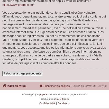
de plus amples informations au sujet de phpBB, veuillez consulter :
https://www.phpbb.com/
.
Vous acceptez de ne pas publier de contenu abusif, obscène, vulgaire,
diffamatoire, choquant, menaçant, à caractère sexuel ou tout autre contenu qui
peut transgresser les lois de votre pays, du pays où « Vieille Garde » est
hébergé ou les lois internationales. Le faire peut vous mener à un
bannissement immédiat et permanent, avec une notification à votre fournisseur
d’accès à Internet si nous le jugeons nécessaire. Les adresses IP de tous les
messages sont enregistrées pour aider au renforcement de ces conditions.
Vous acceptez que « Vieille Garde » supprime, modifie, déplace ou verrouille
n’importe quel sujet lorsque nous estimons que cela est nécessaire. En tant
que membre, vous acceptez que toutes les informations que vous avez saisies
soient stockées dans notre base de données. Bien que ces informations ne
soient pas diffusées à une tierce partie sans votre consentement, ni « Vieille
Garde », ni phpBB ne pourront être tenus comme responsables en cas de
tentative de piratage visant à compromettre les données.
Retour à la page précédente
Index du forum
Supprimer les cookies
Heures au format
UTC+02:00
Développé par
phpBB
® Forum Software © phpBB Limited
Traduit par
phpBB-fr.com
Confidentialité
|
Conditions