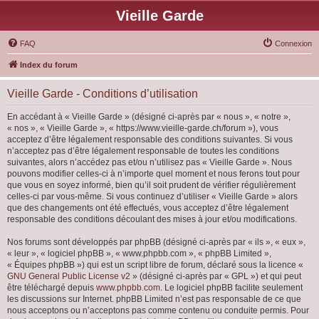
Vieille Garde
FAQ
Connexion
Index du forum
Vieille Garde - Conditions d’utilisation
En accédant à « Vieille Garde » (désigné ci-après par « nous », « notre »,
« nos », « Vieille Garde », « https://www.vieille-garde.ch/forum »), vous
acceptez d’être légalement responsable des conditions suivantes. Si vous
n’acceptez pas d’être légalement responsable de toutes les conditions
suivantes, alors n’accédez pas et/ou n’utilisez pas « Vieille Garde ». Nous
pouvons modifier celles-ci à n’importe quel moment et nous ferons tout pour
que vous en soyez informé, bien qu’il soit prudent de vérifier régulièrement
celles-ci par vous-même. Si vous continuez d’utiliser « Vieille Garde » alors
que des changements ont été effectués, vous acceptez d’être légalement
responsable des conditions découlant des mises à jour et/ou modifications.
Nos forums sont développés par phpBB (désigné ci-après par « ils », « eux »,
« leur », « logiciel phpBB », « www.phpbb.com », « phpBB Limited »,
« Équipes phpBB ») qui est un script libre de forum, déclaré sous la licence «
GNU General Public License v2
» (désigné ci-après par « GPL ») et qui peut
être téléchargé depuis
www.phpbb.com
. Le logiciel phpBB facilite seulement
les discussions sur Internet. phpBB Limited n’est pas responsable de ce que
nous acceptons ou n’acceptons pas comme contenu ou conduite permis. Pour