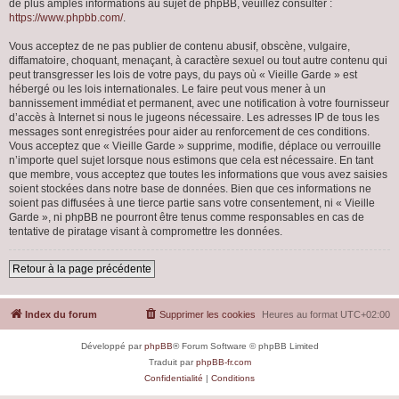
de plus amples informations au sujet de phpBB, veuillez consulter :
https://www.phpbb.com/
.
Vous acceptez de ne pas publier de contenu abusif, obscène, vulgaire,
diffamatoire, choquant, menaçant, à caractère sexuel ou tout autre contenu qui
peut transgresser les lois de votre pays, du pays où « Vieille Garde » est
hébergé ou les lois internationales. Le faire peut vous mener à un
bannissement immédiat et permanent, avec une notification à votre fournisseur
d’accès à Internet si nous le jugeons nécessaire. Les adresses IP de tous les
messages sont enregistrées pour aider au renforcement de ces conditions.
Vous acceptez que « Vieille Garde » supprime, modifie, déplace ou verrouille
n’importe quel sujet lorsque nous estimons que cela est nécessaire. En tant
que membre, vous acceptez que toutes les informations que vous avez saisies
soient stockées dans notre base de données. Bien que ces informations ne
soient pas diffusées à une tierce partie sans votre consentement, ni « Vieille
Garde », ni phpBB ne pourront être tenus comme responsables en cas de
tentative de piratage visant à compromettre les données.
Retour à la page précédente
Index du forum
Supprimer les cookies
Heures au format
UTC+02:00
Développé par
phpBB
® Forum Software © phpBB Limited
Traduit par
phpBB-fr.com
Confidentialité
|
Conditions