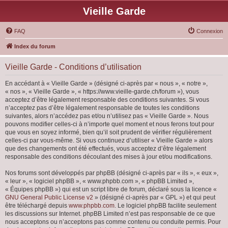
Vieille Garde
FAQ
Connexion
Index du forum
Vieille Garde - Conditions d’utilisation
En accédant à « Vieille Garde » (désigné ci-après par « nous », « notre »,
« nos », « Vieille Garde », « https://www.vieille-garde.ch/forum »), vous
acceptez d’être légalement responsable des conditions suivantes. Si vous
n’acceptez pas d’être légalement responsable de toutes les conditions
suivantes, alors n’accédez pas et/ou n’utilisez pas « Vieille Garde ». Nous
pouvons modifier celles-ci à n’importe quel moment et nous ferons tout pour
que vous en soyez informé, bien qu’il soit prudent de vérifier régulièrement
celles-ci par vous-même. Si vous continuez d’utiliser « Vieille Garde » alors
que des changements ont été effectués, vous acceptez d’être légalement
responsable des conditions découlant des mises à jour et/ou modifications.
Nos forums sont développés par phpBB (désigné ci-après par « ils », « eux »,
« leur », « logiciel phpBB », « www.phpbb.com », « phpBB Limited »,
« Équipes phpBB ») qui est un script libre de forum, déclaré sous la licence «
GNU General Public License v2
» (désigné ci-après par « GPL ») et qui peut
être téléchargé depuis
www.phpbb.com
. Le logiciel phpBB facilite seulement
les discussions sur Internet. phpBB Limited n’est pas responsable de ce que
nous acceptons ou n’acceptons pas comme contenu ou conduite permis. Pour