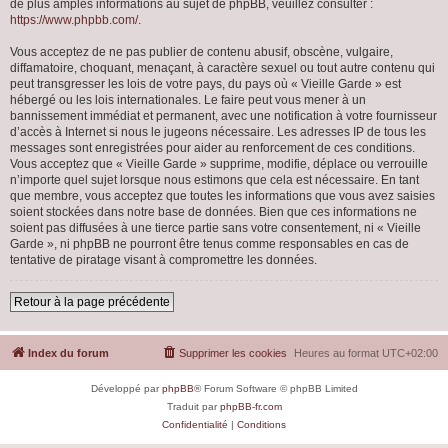
de plus amples informations au sujet de phpBB, veuillez consulter :
https://www.phpbb.com/
.
Vous acceptez de ne pas publier de contenu abusif, obscène, vulgaire,
diffamatoire, choquant, menaçant, à caractère sexuel ou tout autre contenu qui
peut transgresser les lois de votre pays, du pays où « Vieille Garde » est
hébergé ou les lois internationales. Le faire peut vous mener à un
bannissement immédiat et permanent, avec une notification à votre fournisseur
d’accès à Internet si nous le jugeons nécessaire. Les adresses IP de tous les
messages sont enregistrées pour aider au renforcement de ces conditions.
Vous acceptez que « Vieille Garde » supprime, modifie, déplace ou verrouille
n’importe quel sujet lorsque nous estimons que cela est nécessaire. En tant
que membre, vous acceptez que toutes les informations que vous avez saisies
soient stockées dans notre base de données. Bien que ces informations ne
soient pas diffusées à une tierce partie sans votre consentement, ni « Vieille
Garde », ni phpBB ne pourront être tenus comme responsables en cas de
tentative de piratage visant à compromettre les données.
Retour à la page précédente
Index du forum
Supprimer les cookies
Heures au format
UTC+02:00
Développé par
phpBB
® Forum Software © phpBB Limited
Traduit par
phpBB-fr.com
Confidentialité
|
Conditions