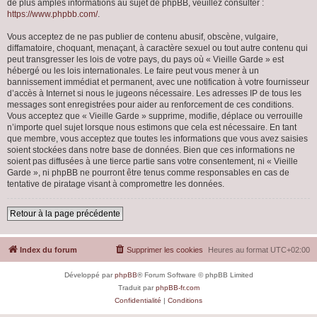
de plus amples informations au sujet de phpBB, veuillez consulter :
https://www.phpbb.com/
.
Vous acceptez de ne pas publier de contenu abusif, obscène, vulgaire,
diffamatoire, choquant, menaçant, à caractère sexuel ou tout autre contenu qui
peut transgresser les lois de votre pays, du pays où « Vieille Garde » est
hébergé ou les lois internationales. Le faire peut vous mener à un
bannissement immédiat et permanent, avec une notification à votre fournisseur
d’accès à Internet si nous le jugeons nécessaire. Les adresses IP de tous les
messages sont enregistrées pour aider au renforcement de ces conditions.
Vous acceptez que « Vieille Garde » supprime, modifie, déplace ou verrouille
n’importe quel sujet lorsque nous estimons que cela est nécessaire. En tant
que membre, vous acceptez que toutes les informations que vous avez saisies
soient stockées dans notre base de données. Bien que ces informations ne
soient pas diffusées à une tierce partie sans votre consentement, ni « Vieille
Garde », ni phpBB ne pourront être tenus comme responsables en cas de
tentative de piratage visant à compromettre les données.
Retour à la page précédente
Index du forum
Supprimer les cookies
Heures au format
UTC+02:00
Développé par
phpBB
® Forum Software © phpBB Limited
Traduit par
phpBB-fr.com
Confidentialité
|
Conditions