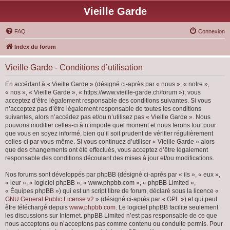
Vieille Garde
FAQ
Connexion
Index du forum
Vieille Garde - Conditions d’utilisation
En accédant à « Vieille Garde » (désigné ci-après par « nous », « notre »,
« nos », « Vieille Garde », « https://www.vieille-garde.ch/forum »), vous
acceptez d’être légalement responsable des conditions suivantes. Si vous
n’acceptez pas d’être légalement responsable de toutes les conditions
suivantes, alors n’accédez pas et/ou n’utilisez pas « Vieille Garde ». Nous
pouvons modifier celles-ci à n’importe quel moment et nous ferons tout pour
que vous en soyez informé, bien qu’il soit prudent de vérifier régulièrement
celles-ci par vous-même. Si vous continuez d’utiliser « Vieille Garde » alors
que des changements ont été effectués, vous acceptez d’être légalement
responsable des conditions découlant des mises à jour et/ou modifications.
Nos forums sont développés par phpBB (désigné ci-après par « ils », « eux »,
« leur », « logiciel phpBB », « www.phpbb.com », « phpBB Limited »,
« Équipes phpBB ») qui est un script libre de forum, déclaré sous la licence «
GNU General Public License v2
» (désigné ci-après par « GPL ») et qui peut
être téléchargé depuis
www.phpbb.com
. Le logiciel phpBB facilite seulement
les discussions sur Internet. phpBB Limited n’est pas responsable de ce que
nous acceptons ou n’acceptons pas comme contenu ou conduite permis. Pour